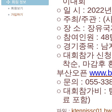
이대회
○
일 시
: 2022
회원보기
가입하기
○
주최
/
주관
: (
○
장 소
:
장유국
○
참여인원
: 48
○
경기종목
:
남
○
대회참가 신청
착순
,
마감후 
부산오픈
www.b
○
문의
: 055-33
○
대회참가비
:
료 포함
)
ktennissc01.hw
파일 :