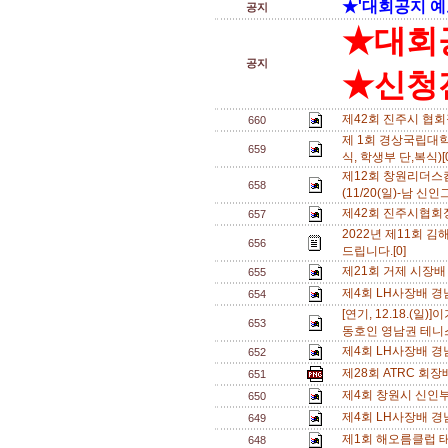
★'대회공지 예
공지
★대회
공지
★신청전
제42회 진주시 협
660
제 1회 경상국립대학
659
식, 학생부 단,복식)[
제12회 창원리더
658
(11/20(일)-남 신인
제42회 진주시협회
657
2022년 제11회 
656
드립니다.[0]
제21회 거제 시장배
655
제4회 LH사장배 경
654
[연기, 12.18.(
653
동호인 영남권 테니스
제4회 LH사장배 경
652
제28회 ATRC 회장
651
제4회 창원시 신인부
650
제4회 LH사장배 
649
제1회 해오름클럽 태
648