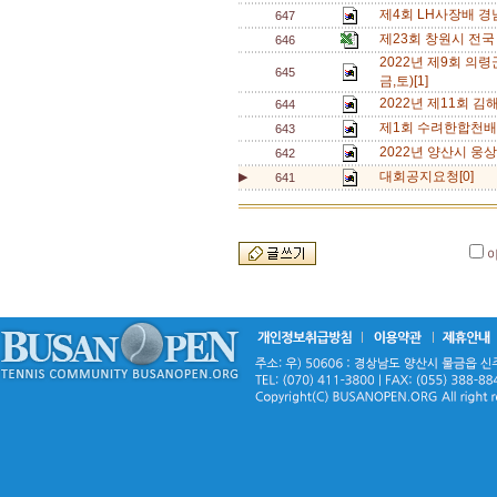
제4회 LH사장배 경
647
제23회 창원시 전국
646
2022년 제9회 의령
645
금,토)[1]
2022년 제11회 
644
제1회 수려한합천배
643
2022년 양산시 웅
642
대회공지요청[0]
▶
641