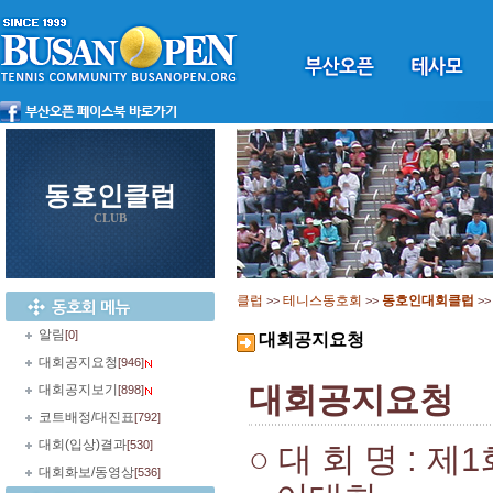
동호인클럽
CLUB
클럽
테니스동호회
동호인대회클럽
>>
>>
>
알림
[0]
대회공지요청
대회공지요청
[946]
대회공지요청
대회공지보기
[898]
코트배정/대진표
[792]
대회(입상)결과
[530]
○
대 회 명
:
제
1
대회화보/동영상
[536]