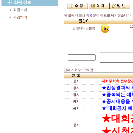
회원보기
이 글에 대해서 총
0
분이 메모를 남기셨습니다.
가입하기
1
김해테니스협회
전체 자료수 : 940 건
대회주최측 접수창관
공지
★입상결과와 
공지
★중복되는 대
공지
★공지내용을 
공지
★'대회공지 예
공지
★대회
공지
★신청전