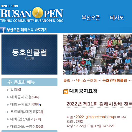
동호인클럽
CLUB
클럽
테니스동호회
동호인대회클럽
>>
>>
>
알림
[0]
대회공지요청
대회공지요청
[946]
2022년 제11회 김해시장배 
대회공지보기
[898]
코트배정/대진표
[792]
2022. gimhaetennis.hwp
파일 :
(18 Kb)
대회(입상)결과
[530]
조회 : 2792
작성 : 2022년 10월 17일 13:34:21
대회화보/동영상
[536]