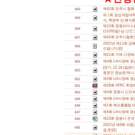
제42회 진주시 협
660
제 1회 경상국립대학
659
식, 학생부 단,복식)[
제12회 창원리더
658
(11/20(일)-남 신인
제42회 진주시협회
657
2022년 제11회 
656
드립니다.[0]
제21회 거제 시장배
655
제4회 LH사장배 경
654
[연기, 12.18.(
653
동호인 영남권 테니스
제4회 LH사장배 경
652
제28회 ATRC 회장
651
제4회 창원시 신인부
650
제4회 LH사장배 
649
제1회 해오름클럽 태
648
제4회 LH사장배 경
647
제23회 창원시 전국
646
2022년 제9회 의령
645
금,토)[1]