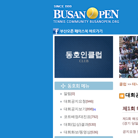
동호인클럽
CLUB
클럽
테
>>
알림
[0]
대회
대회공지요청
[946]
제1회
대회공지보기
[898]
코트배정/대진표
[792]
제1회 해
(경기 당
대회(입상)결과
[530]
공지요청 
대회화보/동영상
[536]