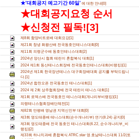
★'대회공지 예고기간 60일'
에 대한 안내[0]
★대회공지요청 순서
★신청전 필독![3]
제8회 함양비트로배 대회요강[1]
제21회 창녕 화왕산배 전국동호인테니스대회[0]
제11회 의령군수배 동호인테니스대회[2]
2024년 양산시 협회 테린이 혼합복식 대회[1]
2024 제1회 동산테니스회장배 전국동호인테니스대회(비랭킹)[1]
2024년 제1회 한국장년테니스 대구회장배대회 공지를 부탁드립니
다.[1]
2024년 합천오픈 전국동호인 테니스대회[1]
2024 제 2회 상주협회장배 전국 테린이 테니스 대회[1]
제1회 로덱스배 전국동호인 테니스대회(개나리부비랭킹)[1]
의령테니스협회장배단체전[1]
제82회 만평배 영남권 지역신인부 대회[0]
제3회 영도태종배 테니스대회(순수개나리부) 연기(8.24) 공지[0]
제3회 영도태종배 전국 동호인 테니스대회(6.22, 순수개나리부_비
랭킹)[2]
제33회 하나치과배 혼합복식 ATRC.star 영.호남테니스대회 11/2(토