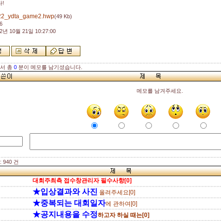
!
22_ydta_game2.hwp
(49 Kb)
6
2년 10월 21일 10:27:00
해서 총
0
분이 메모를 남기셨습니다.
메모를 남겨주세요.
 940 건
대회주최측 접수창관리자 필수사항[0]
★입상결과와 사진
올려주세요[0]
★중복되는 대회일자
에 관하여[0]
★공지내용을 수정
하고자 하실 때는[0]