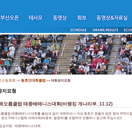
니스동호회
동호인대회클럽
>>
>>
대회공지요청
공지요청
 해오름클럽 태종배테니스대회(비랭킹 개나리부_11.12)
오름클럽 태종배테니스대회를 붙임과 같이 개최하오니 여성 동호인 분들의 많은 참여 부탁드
일 영도구테니스협회 자체대회(태종부, 절영부)를 포함하여 진행하니 참고해 주십시오!)
입금자명 : 태종배테니스대회