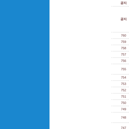
공지
공지
760
759
758
757
756
755
754
753
752
751
750
749
748
747