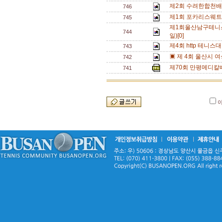
제2회 수려한합천배 전
746
제1회 포카리스웨트
745
제1회울산남구테니스
744
일)[0]
제4회 http 테니스
743
▣ 제 4회 울산시 
742
제70회 만평메디칼
741