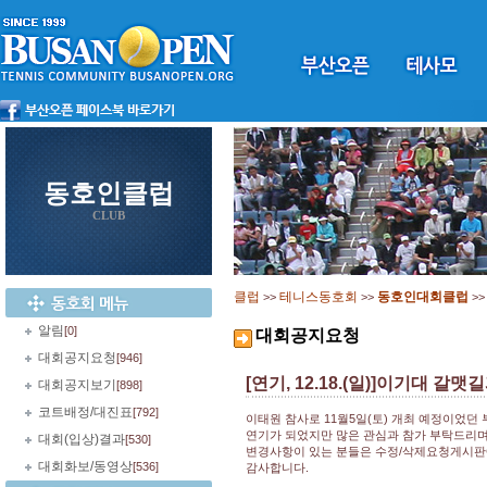
동호인클럽
CLUB
클럽
테니스동호회
동호인대회클럽
>>
>>
>
알림
[0]
대회공지요청
대회공지요청
[946]
[연기, 12.18.(일)]이기대
대회공지보기
[898]
코트배정/대진표
[792]
이태원 참사로 11월5일(토) 개최 예정이었던
연기가 되었지만 많은 관심과 참가 부탁드리며
대회(입상)결과
[530]
변경사항이 있는 분들은 수정/삭제요청게시판
대회화보/동영상
[536]
감사합니다.