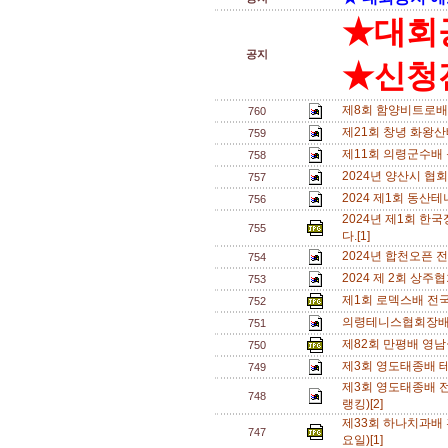
★대회
공지
★신청전
제8회 함양비트로배
760
제21회 창녕 화왕
759
제11회 의령군수배
758
2024년 양산시 협
757
2024 제1회 동
756
2024년 제1회 
755
다.[1]
2024년 합천오픈 
754
2024 제 2회 상주
753
제1회 로덱스배 전
752
의령테니스협회장배
751
제82회 만평배 영남
750
제3회 영도태종배 테
749
제3회 영도태종배 전
748
랭킹)[2]
제33회 하나치과배 혼
747
요일)[1]