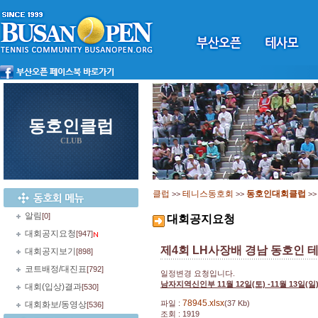
동호인클럽
CLUB
클럽
테니스동호회
동호인대회클럽
>>
>>
>
알림
[0]
대회공지요청
대회공지요청
[947]
제4회 LH사장배 경남 동호인 
대회공지보기
[898]
코트배정/대진표
[792]
일정변경 요청입니다.
남자지역신인부 11월 12일(토) -11월 13일(일
대회(입상)결과
[530]
78945.xlsx
파일 :
(37 Kb)
대회화보/동영상
[536]
조회 : 1919