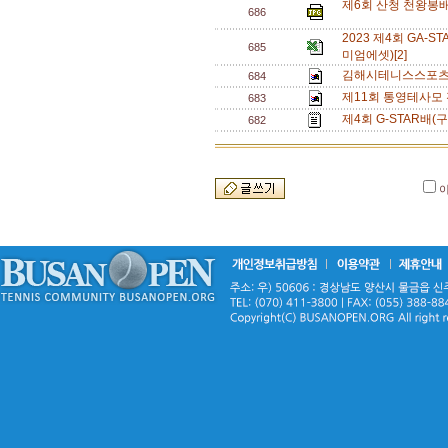
제6회 산청 천왕봉배
686
2023 제4회 GA
685
미엄에셋)[2]
김해시테니스스포츠
684
제11회 통영테사모
683
제4회 G-STAR배
682