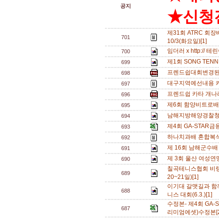
공지
★신청전
제31회 ATRC 회
701
10/3(화요일)[1]
임더러 x http://
700
제1회 SONG TEN
699
프렌드쉽대회변경된
698
대구지역예선내용 카
697
프렌드쉽 카타 개나
696
제6회 함양비트로배
695
남해지방해양경찰청장배
694
제4회 GA-STA
693
하나치과배 혼합복식 A
692
제 16회 남해군수배
691
제 3회 울산 여성연
690
칠곡테니스협회 비랭킹
689
20~21일)[1]
이기대 갈맷길과 함
688
니스 대회(6.3.)[1]
수정본- 제4회 GA
687
리미엄에셋)수정본[