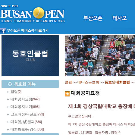
동호인클럽
CLUB
클럽
테니스동호회
동호인대회클럽
>>
>>
>
알림
[0]
대회공지요청
대회공지요청
[947]
제 1회 경상국립대학교 총장배 테
대회공지보기
[898]
코트배정/대진표
[792]
수고많으십니다.
대회(입상)결과
[530]
제 1회 경상국립대학교 총장배 테니스 대회(신인
대회화보/동영상
[536]
입금일 : 11.16일 입금자명 : 양현수