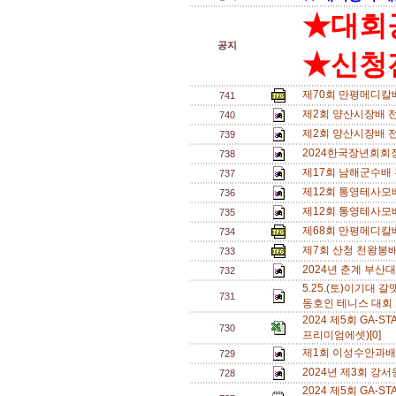
★대회
공지
★신청전
제70회 만평메디칼
741
제2회 양산시장배 전
740
제2회 양산시장배 
739
2024한국장년회회
738
제17회 남해군수배
737
제12회 통영테사모
736
제12회 통영테사모
735
제68회 만평메디칼
734
제7회 산청 천왕봉배
733
2024년 춘계 부산대
732
5.25.(토)이기대
731
동호인 테니스 대회 
2024 제5회 GA
730
프리미엄에셋)[0]
제1회 이성수안과배
729
2024년 제3회 강
728
2024 제5회 GA