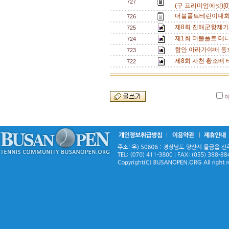
727
(구 프리미엄에셋)[0
더블폴트테린이대회[
726
제8회 진해군항제기
725
제1회 더블폴트 테
724
함안 아라가야배 동
723
제8회 사천 황소배 
722