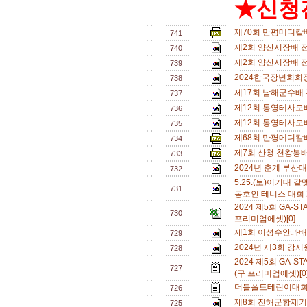
★신청전
제70회 만평메디칼
741
제2회 양산시장배 전
740
제2회 양산시장배 
739
2024한국장년회회
738
제17회 남해군수배
737
제12회 통영테사모
736
제12회 통영테사모
735
제68회 만평메디칼
734
제7회 산청 천왕봉배
733
2024년 춘계 부산대
732
5.25.(토)이기대
731
동호인 테니스 대회 
2024 제5회 GA
730
프리미엄에셋)[0]
제1회 이성수안과배
729
2024년 제3회 강
728
2024 제5회 GA
727
(구 프리미엄에셋)[0
더블폴트테린이대회[
726
제8회 진해군항제기
725