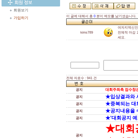
회원보기
이 글에 대해서 총
0
분이 메모를 남기셨습니다.
가입하기
여자지역신인
kims789
전체적 마감 
세요.
전체 자료수 : 941 건
대회주최측 접수창관
공지
★입상결과와 
공지
★중복되는 대
공지
★공지내용을 
공지
★'대회공지 예
공지
★대회
공지