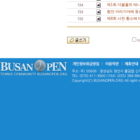
제1회 더블폴트 테
724
함안 아라가야배 동
723
제8회 사천 황소배 
722