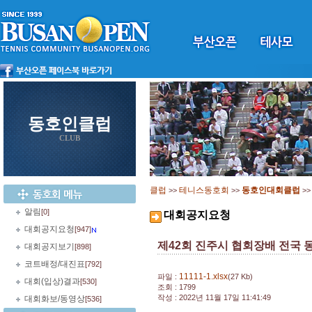
동호인클럽
CLUB
클럽
테니스동호회
동호인대회클럽
>>
>>
>
알림
[0]
대회공지요청
대회공지요청
[947]
제42회 진주시 협회장배 전국
대회공지보기
[898]
코트배정/대진표
[792]
11111-1.xlsx
파일 :
(27 Kb)
대회(입상)결과
[530]
조회 : 1799
작성 : 2022년 11월 17일 11:41:49
대회화보/동영상
[536]