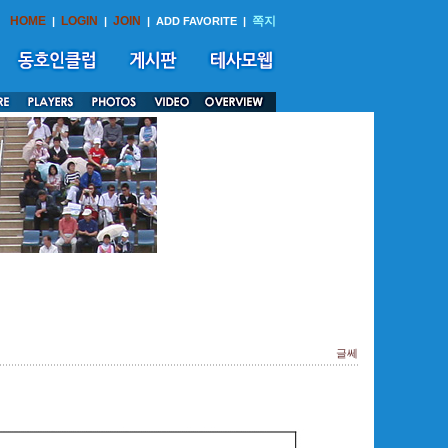
HOME
LOGIN
JOIN
쪽지
|
|
|
ADD FAVORITE
|
글쎄