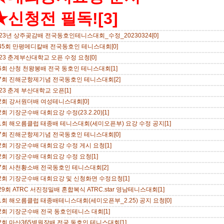
★신청전 필독![3]
023년 상주곶감배 전국동호인테니스대회_수정_20230324[0]
45회 만평메디칼배 전국동호인 테니스대회[0]
023 춘계부산대학교 오픈 수정 요청[0]
6회 산청 천왕봉배 전국 동호인 테니스대회[1]
7회 진해군항제기념 전국동호인 테니스대회[2]
023 춘계 부산대학교 오픈[1]
2회 강서원더배 여성테니스대회[0]
2회 기장군수배 대회요강 수정(23.2.20)[1]
1회 해오름클럽 태종배 테니스대회(세미오픈부) 요강 수정 공지[1]
7회 진해군항제기념 전국동호인 테니스대회[0]
2회 기장군수배 대회요강 수정 게시 요청[1]
2회 기장군수배 대회요강 수정 요청[1]
7회 사천황소배 전국동호인 테니스대회[2]
2회 기장군수배 대회요강 및 신청화면 수정요청[1]
29회 ATRC 서진정밀배 혼합복식 ATRC.star 영남테니스대회[1]
1회 해오름클럽 태종배테니스대회(세미오픈부_2.25) 공지 요청[0]
2회 기장군수배 전국 동호인테니스 대회[1]
2회 마산365병원장배 전국 동호인 테니스대회[1]