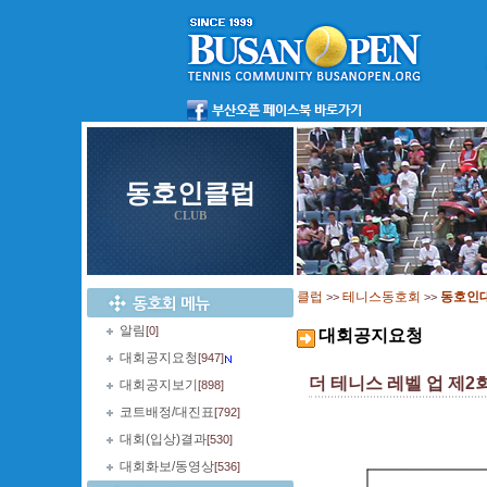
동호인클럽
CLUB
클럽
테니스동호회
동호인
>>
>>
알림
[0]
대회공지요청
대회공지요청
[947]
더 테니스 레벨 업 제
대회공지보기
[898]
코트배정/대진표
[792]
대회(입상)결과
[530]
대회화보/동영상
[536]