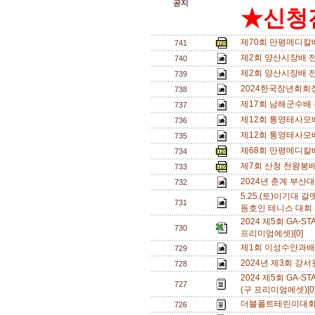
공지
★신청전
제70회 만평메디칼
741
제2회 양산시장배 전
740
제2회 양산시장배 
739
2024한국장년회회
738
제17회 남해군수배
737
제12회 통영테사모
736
제12회 통영테사모
735
제68회 만평메디칼
734
제7회 산청 천왕봉배
733
2024년 춘계 부산대
732
5.25.(토)이기대
731
동호인 테니스 대회 
2024 제5회 GA
730
프리미엄에셋)[0]
제1회 이성수안과배
729
2024년 제3회 강
728
2024 제5회 GA
727
(구 프리미엄에셋)[0
더블폴트테린이대회[
726