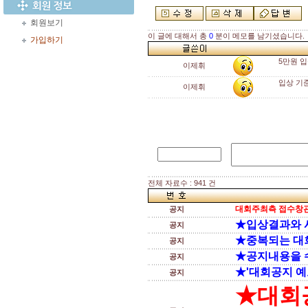
회원보기
이 글에 대해서 총
0
분이 메모를 남기셨습니다.
가입하기
5만원 
이제휘
입상 기준
이제휘
전체 자료수 : 941 건
대회주최측 접수창관
공지
★입상결과와 
공지
★중복되는 대
공지
★공지내용을 
공지
★'대회공지 예
공지
★대회