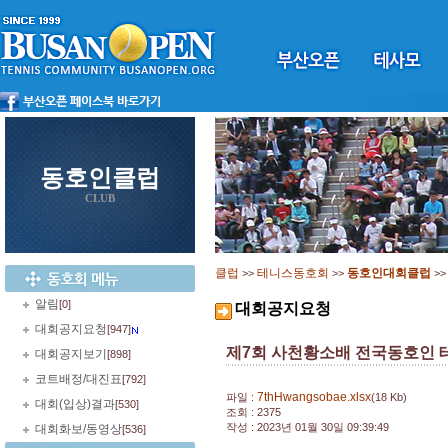
동호인클럽
CLUB
클럽
테니스동호회
동호인대회클럽
>>
>>
>
알림
[0]
대회공지요청
대회공지요청
[947]
제7회 사천황소배 전국동호인
대회공지보기
[898]
코트배정/대진표
[792]
7thHwangsobae.xlsx
파일 :
(18 Kb)
대회(입상)결과
[530]
조회 : 2375
작성 : 2023년 01월 30일 09:39:49
대회화보/동영상
[536]