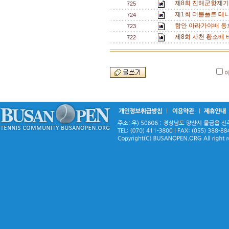
제8회 진해군항제기
725
제1회 더블폴트 테
724
함안 아라가야배 동
723
제8회 사천 황소배 
722