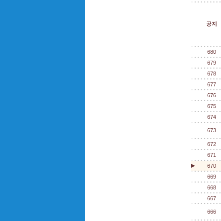
공지
680
679
678
677
676
675
674
673
672
671
▶
670
669
668
667
666