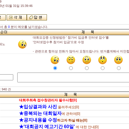
9
3년 01월 31일 15:39:46
해서 총
0
분이 메모를 남기셨습니다.
대회요강중 신청방법란 ' 참가비 입금후 인터넷 접수'를
'인터넷접수후 참가비 입금'으로 수정
테노
- 관련으로 항의성 전화가 많아서 요청드립니다. 번거롭게해서 미안합
 940 건
대회주최측 접수창관리자 필수사항[0]
★입상결과와 사진
올려주세요[0]
★중복되는 대회일자
에 관하여[0]
★공지내용을 수정
하고자 하실 때는[0]
★'대회공지 예고기간 60일'
에 대한 안내[0]