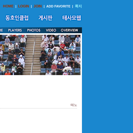
HOME
LOGIN
JOIN
쪽지
|
|
|
ADD FAVORITE
|
테노