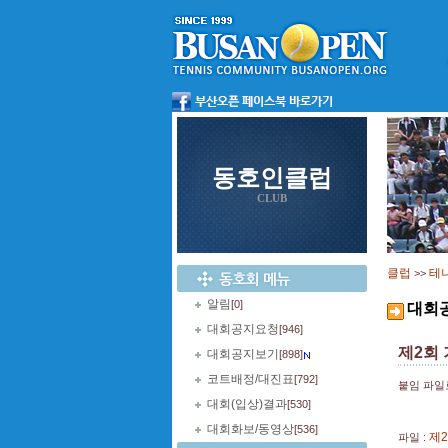
동호인클럽
CLUB
클럽
테
>>
알림
[0]
대회
대회공지요청
[946]
제2회
대회공지보기
[898]
코트배정/대진표
[792]
붙임 파일
대회(입상)결과
[530]
대회화보/동영상
[536]
제2
파일 :