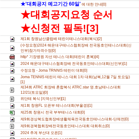
★'대회공지 예고기간 60일'
에 대한 안내[0]
★대회공지요청 순서
★신청전 필독![3]
제1회 창원남산클럽배 테린이테니스대회(복식)[2]
(수정요청)2024 해운대구테니스협회장배 전국동호인테니스대회(신
인부)참가자격수정[0]
http* 기장병원 자선 테니스 대회(테린이 혼복)[4]
2024 해운대구테니스협회장배 전국동호인테니스대회(신인부)[1]
수정요청 - Joma TRNNIS 테린이 대회[0]
Joma TENNIS 테린이 테니스 대회 1차 대회(남복,12월 7일 토요일)
[1]
제34회 ATRC 회장배 혼합복식 ATRC.star 영.호남테니스대회
12/21(토요일)[0]
위단테 복식 [지역신인부][1]
제1회 창원FL 오픈부 테니스대회(부울경)[1]
제25회 창원시 전국 부부테니스 대회[0]
제9회경상북도협회장배생활체육전국동호인테니스대회-단체전[0]
제9회경북협회장배전국동호인테니스대회 대회취소[0]
2024 추계 부산대 오픈[1]