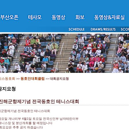
니스동호회
동호인대회클럽
>>
>>
대회공지요청
공지요청
 진해군항제기념 전국동호인 테니스대회
해군항제기념 전국동호인 테니스대회
 금요일 개나리부 4월1일 토요일 전국신인부 남자테린이부
니스장 및 분산개최를 할 예정입니다
회요강은 추후 공지 하겠습니다