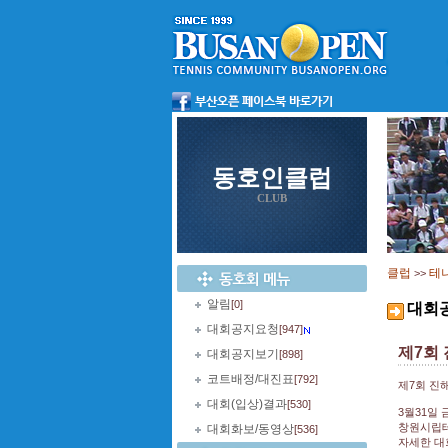
동호인클럽
CLUB
클럽
테
>>
알림
[0]
대회
대회공지요청
[947]
제7회
대회공지보기
[898]
코트배정/대진표
[792]
제7회 진
대회(입상)결과
[530]
3월31일
창원시립테
대회화보/동영상
[536]
자세한 대