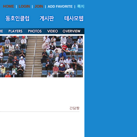
HOME
LOGIN
JOIN
쪽지
|
|
|
ADD FAVORITE
|
간담짱