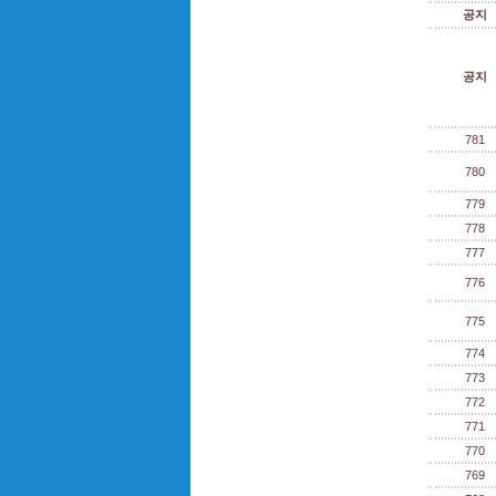
공지
공지
781
780
779
778
777
776
775
774
773
772
771
770
769