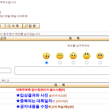
 부탁드립니다
0
3년 02월 06일 13:08:30
해서 총
0
분이 메모를 남기셨습니다.
메모를 남겨주세요.
 941 건
대회주최측 접수창관리자 필수사항[0]
★입상결과와 사진
올려주세요[0]
★중복되는 대회일자
에 관하여[0]
★공지내용을 수정
하고자 하실 때는[0]