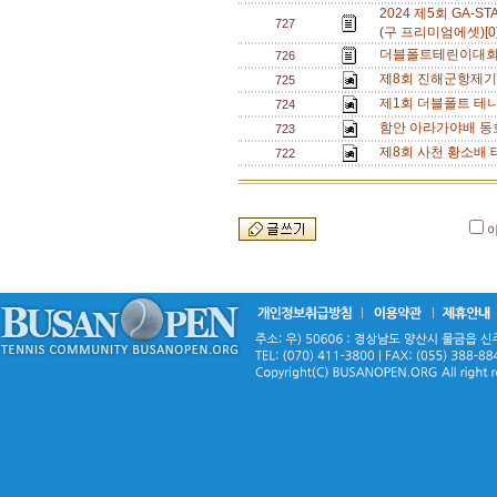
2024 제5회 GA
727
(구 프리미엄에셋)[0
더블폴트테린이대회[
726
제8회 진해군항제기
725
제1회 더블폴트 테
724
함안 아라가야배 동
723
제8회 사천 황소배 
722