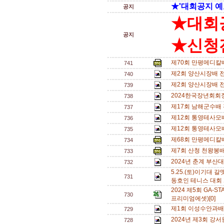
★'대회공지 예
공지
★대회
공지
★신청전
제70회 만평메디칼
741
제2회 양산시장배 전
740
제2회 양산시장배 
739
2024한국장년회회
738
제17회 남해군수배
737
제12회 통영테사모
736
제12회 통영테사모
735
제68회 만평메디칼
734
제7회 산청 천왕봉배
733
2024년 춘계 부산대
732
5.25.(토)이기대
731
동호인 테니스 대회 
2024 제5회 GA
730
프리미엄에셋)[0]
제1회 이성수안과배
729
2024년 제3회 강
728