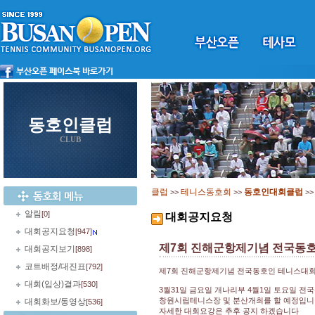
동호인클럽
CLUB
클럽
테니스동호회
동호인대회클럽
>>
>>
>
알림
[0]
대회공지요청
대회공지요청
[947]
제7회 진해군항제기념 전국동
대회공지보기
[898]
코트배정/대진표
[792]
제7회 진해군항제기념 전국동호인 테니스대
대회(입상)결과
[530]
3월31일 금요일 개나리부 4월1일 토요일 
창원시립테니스장 및 분산개최를 할 예정입
대회화보/동영상
[536]
자세한 대회요강은 추후 공지 하겠습니다