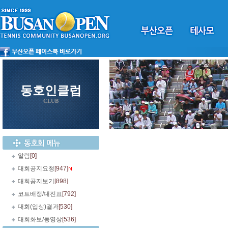
동호인클럽
CLUB
알림
[0]
대회공지요청
[947]
대회공지보기
[898]
코트배정/대진표
[792]
대회(입상)결과
[530]
대회화보/동영상
[536]