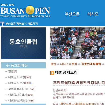
동호인클럽
CLUB
클럽
테니스동호회
동호인대회클럽
>>
>>
>
알림
[0]
대회공지요청
대회공지요청
[946]
프렌드쉽대회변경된요강입니
대회공지보기
[898]
코트배정/대진표
[792]
안녕하세요!
프렌드쉽요강 최종프렌드쉽요강으로 교체해
대회(입상)결과
[530]
날짜가 바뀌였어요
대회화보/동영상
[536]
최종프렌드쉽대회요강.png
파일 :
(148 Kb)