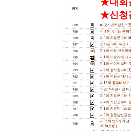
★대회
공지
★신청전
바닷가에햇살한스푼배 
800
제 1회 국어는 송화진
799
제4회 기장군수배 
798
강서원더배 수정[1]
797
제8회 산청 천왕봉
796
제1회 테슬라배 테
795
제1회 신성에스티(
794
제4회 강서원더배[1
793
제2회 의령군 테니스
792
제13회 통영테사모
791
개업15주년기념 바
790
제4회 기장군수배 전국
789
제4회 기장군수배 전국
788
제1회 의령테니스협
787
제2회 창원남산클럽
786
제35회 엄&리 레전드
785
2/15(토)[1]