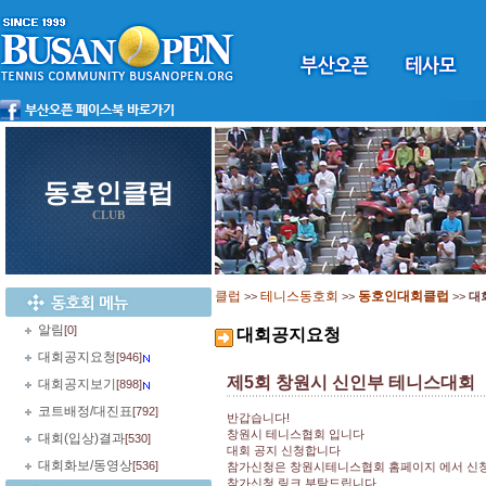
동호인클럽
CLUB
클럽
테니스동호회
동호인대회클럽
>>
>>
>>
대
알림
[0]
대회공지요청
대회공지요청
[946]
제5회 창원시 신인부 테니스대회
대회공지보기
[898]
코트배정/대진표
[792]
반갑습니다!
창원시 테니스협회 입니다
대회(입상)결과
[530]
대회 공지 신청합니다
대회화보/동영상
[536]
참가신청은 창원시테니스협회 홈페이지 에서 신
참가신청 링크 부탁드립니다