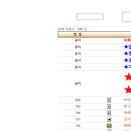
전체 자료수 : 940 건
대회
공지
★
공지
★
공지
★
공지
★'
공지
공지
★
바닷
800
제 
799
제4
798
강서
797
제8
796