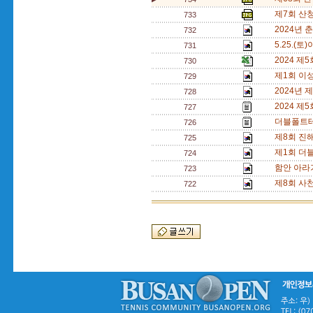
제7회 산
733
2024년 
732
5.25.(
731
2024 제
730
제1회 이
729
2024년
728
2024 제
727
더블폴트테
726
제8회 진
725
제1회 더
724
함안 아라
723
제8회 사
722