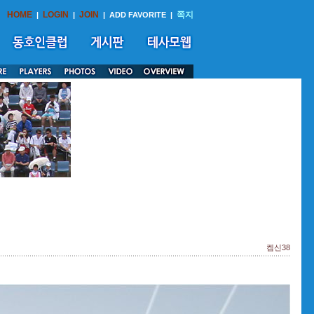
HOME
LOGIN
JOIN
쪽지
|
|
|
ADD FAVORITE
|
켐신38