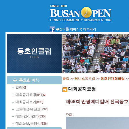
동호인클럽
CLUB
클럽
테니스동호회
동호인대회클럽
>>
>>
>
알림
[0]
대회공지요청
대회공지요청
[947]
제68회 만평메디칼배 전국동
대회공지보기
[898]
코트배정/대진표
[792]
파일 :
대회(입상)결과
[530]
대회화보/동영상
[536]