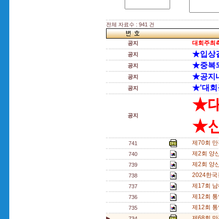
전체 자료수 : 941 건
대회주최측
공지
★입상
공지
★중복
공지
★공지
공지
★'대회
공지
★
공지
★신
제70회 
741
제2회 양
740
제2회 양
739
2024한
738
제17회 
737
제12회 
736
제12회 
735
제68회 
▶
734