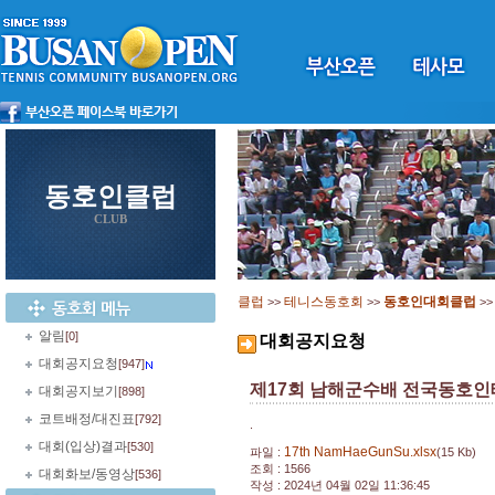
동호인클럽
CLUB
클럽
테니스동호회
동호인대회클럽
>>
>>
>
알림
[0]
대회공지요청
대회공지요청
[947]
제17회 남해군수배 전국동호
대회공지보기
[898]
코트배정/대진표
[792]
.
대회(입상)결과
[530]
17th NamHaeGunSu.xlsx
파일 :
(15 Kb)
조회 : 1566
대회화보/동영상
[536]
작성 : 2024년 04월 02일 11:36:45