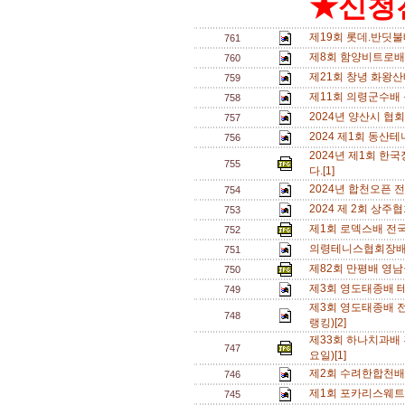
★신청전
제19회 롯데.반딧
761
제8회 함양비트로배
760
제21회 창녕 화왕
759
제11회 의령군수배
758
2024년 양산시 협
757
2024 제1회 동
756
2024년 제1회 
755
다.[1]
2024년 합천오픈 
754
2024 제 2회 상주
753
제1회 로덱스배 전
752
의령테니스협회장배
751
제82회 만평배 영남
750
제3회 영도태종배 테
749
제3회 영도태종배 전
748
랭킹)[2]
제33회 하나치과배 혼
747
요일)[1]
제2회 수려한합천배 전
746
제1회 포카리스웨트
745