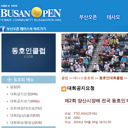
동호인클럽
CLUB
클럽
테니스동호회
동호인대회클럽
>>
>>
>
알림
[0]
대회공지요청
대회공지요청
[946]
제2회 양산시장배 전국 동호인
대회공지보기
[898]
코트배정/대진표
[792]
YS2.xlsx
파일 :
(29 Kb)
대회(입상)결과
[530]
조회 : 2650
작성 : 2024년 04월 04일 18:01:55
대회화보/동영상
[536]