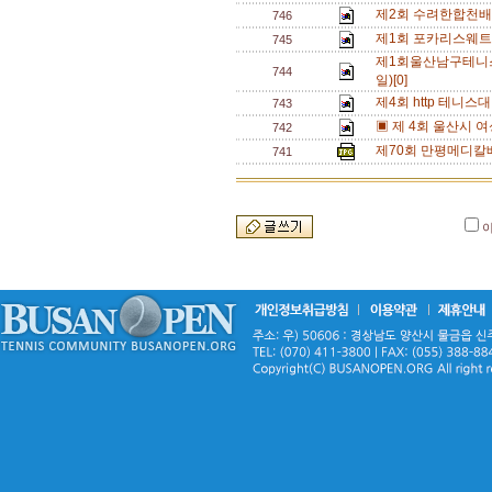
제2회 수려한합천배 전
746
제1회 포카리스웨트
745
제1회울산남구테니스
744
일)[0]
제4회 http 테니스
743
▣ 제 4회 울산시 
742
제70회 만평메디칼
741