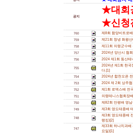
★대회
공지
★신청전
제8회 함양비트로배
760
제21회 창녕 화왕
759
제11회 의령군수배
758
2024년 양산시 협
757
2024 제1회 동
756
2024년 제1회 
755
다.[1]
2024년 합천오픈 
754
2024 제 2회 상주
753
제1회 로덱스배 전
752
의령테니스협회장배
751
제82회 만평배 영남
750
제3회 영도태종배 테
749
제3회 영도태종배 전
748
랭킹)[2]
제33회 하나치과배 혼
747
요일)[1]