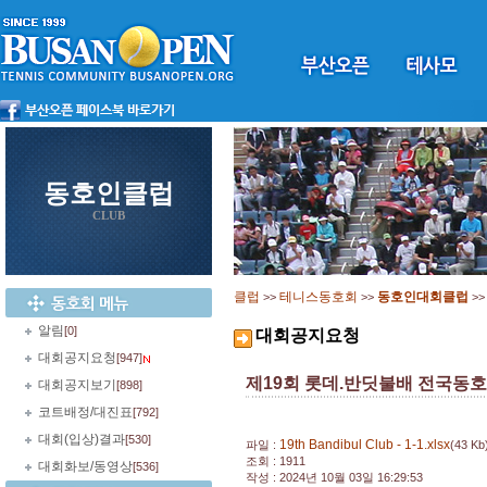
동호인클럽
CLUB
클럽
테니스동호회
동호인대회클럽
>>
>>
>
알림
[0]
대회공지요청
대회공지요청
[947]
제19회 롯데.반딧불배 전국동
대회공지보기
[898]
코트배정/대진표
[792]
대회(입상)결과
[530]
19th Bandibul Club - 1-1.xlsx
파일 :
(43 Kb
조회 : 1911
대회화보/동영상
[536]
작성 : 2024년 10월 03일 16:29:53