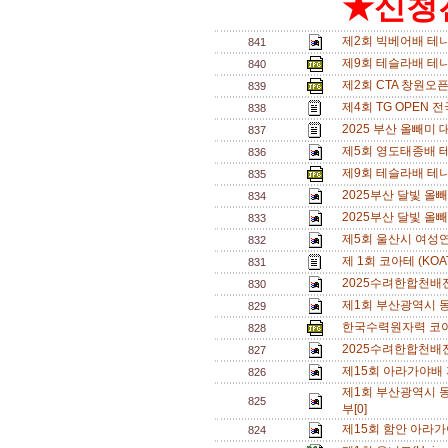
★신청전
제2회 빅베어배 테
841
제9회 테슬라배 테
840
제2회 CTA 창원오
839
제4회 TG OPEN 
838
2025 부산 올빼미
837
제5회 영도태종배 테니
836
제9회 테슬라배 테니
835
2025부산 달빛 올
834
2025부산 달빛 올
833
제5회 울산시 여성연
832
제 1회 코아테 (KO
831
2025수려한합천배
830
제1회 부산광역시 동호
829
한국수력원자력 코아
828
2025수려한합천배
827
제15회 아라가야배 
826
제1회 부산광역시 동
825
부[0]
제15회 함안 아라가
824