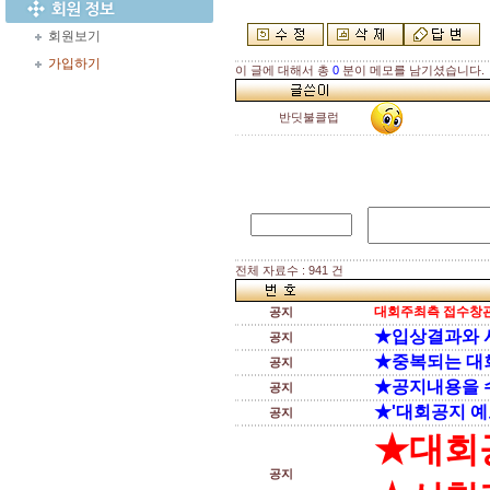
회원보기
가입하기
이 글에 대해서 총
0
분이 메모를 남기셨습니다.
반딧불클럽
전체 자료수 : 941 건
대회주최측 접수창관
공지
★입상결과와 
공지
★중복되는 대
공지
★공지내용을 
공지
★'대회공지 예
공지
★대회
공지