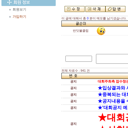
회원보기
가입하기
이 글에 대해서 총
0
분이 메모를 남기셨습니다.
반딧불클럽
전체 자료수 : 941 건
대회주최측 접수창관
공지
★입상결과와 
공지
★중복되는 대
공지
★공지내용을 
공지
★'대회공지 예
공지
★대회
공지