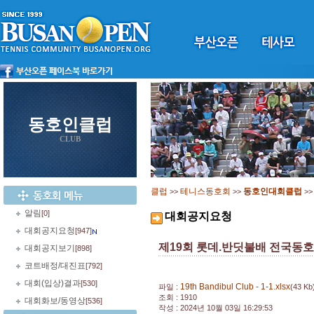
동호인클럽
CLUB
클럽
테니스동호회
동호인대회클럽
>>
>>
>
알림
[0]
대회공지요청
대회공지요청
[947]
제19회 롯데.반딧불배 전국동
대회공지보기
[898]
코트배정/대진표
[792]
대회(입상)결과
[530]
19th Bandibul Club - 1-1.xlsx
파일 :
(43 Kb
조회 : 1910
대회화보/동영상
[536]
작성 : 2024년 10월 03일 16:29:53