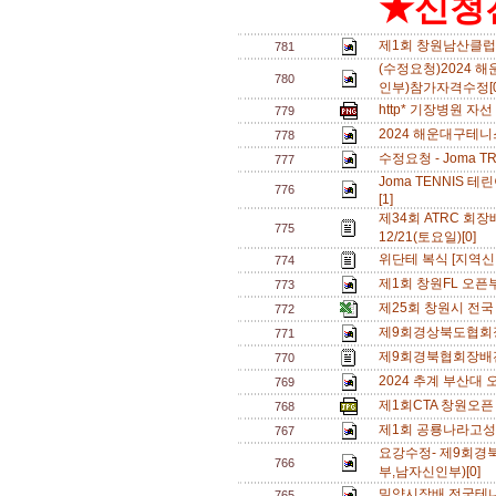
★신청전
제1회 창원남산클럽
781
(수정요청)2024
780
인부)참가자격수정[
http* 기장병원 자
779
2024 해운대구테
778
수정요청 - Joma T
777
Joma TENNIS 
776
[1]
제34회 ATRC 회장
775
12/21(토요일)[0]
위단테 복식 [지역신
774
제1회 창원FL 오픈
773
제25회 창원시 전국
772
제9회경상북도협회
771
제9회경북협회장배
770
2024 추계 부산대 
769
제1회CTA 창원오픈
768
제1회 공룡나라고성군
767
요강수정- 제9회
766
부,남자신인부)[0]
밀양시장배 전국테니
765