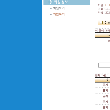
CH
파일 :
회원보기
조회 : 161
작성 : 202
가입하기
이 글에 대
P
전체 자료수 :
공지
공지
공지
공지
공지