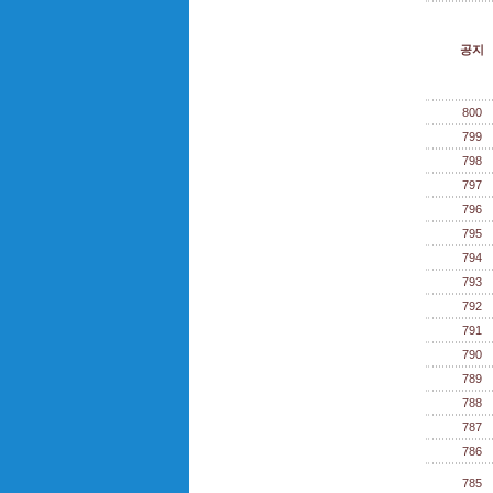
공지
800
799
798
797
796
795
794
793
792
791
790
789
788
787
786
785