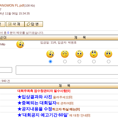
ANGWON FL.pdf
(108 Kb)
7
4년 11월 06일 15:34:35
해서 총
0
분이 메모를 남기셨습니다.
입금일: 11/6, 입금자: 박원호
hillip
 940 건
대회주최측 접수창관리자 필수사항[0]
★입상결과와 사진
올려주세요[0]
★중복되는 대회일자
에 관하여[0]
★공지내용을 수정
하고자 하실 때는[0]
★'대회공지 예고기간 60일'
에 대한 안내[0]