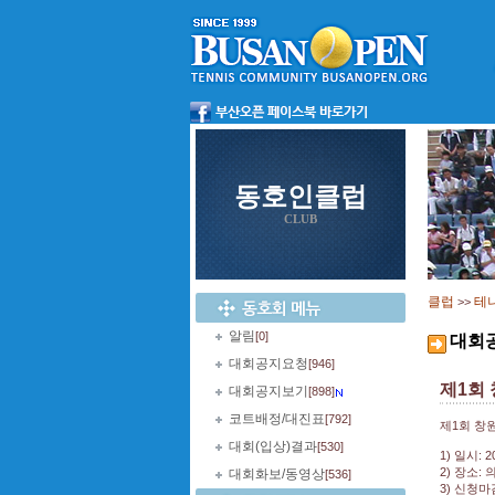
동호인클럽
CLUB
클럽
테
>>
알림
[0]
대회
대회공지요청
[946]
제1회
대회공지보기
[898]
코트배정/대진표
[792]
제1회 창
대회(입상)결과
[530]
1) 일시: 2
2) 장소:
대회화보/동영상
[536]
3) 신청마