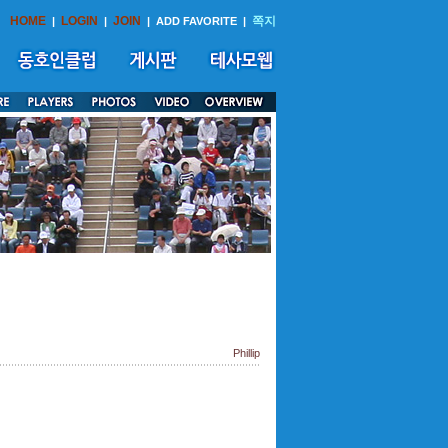
HOME
LOGIN
JOIN
쪽지
|
|
|
ADD FAVORITE
|
Phillip