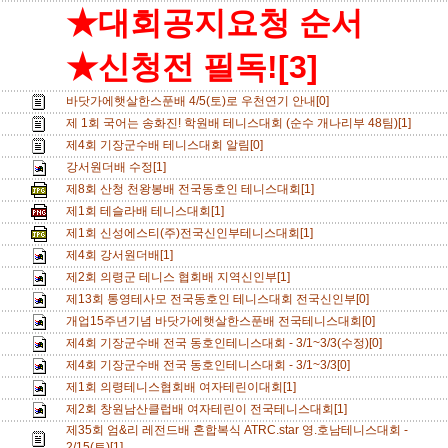
★대회공지요청 순서
★신청전 필독![3]
바닷가에햇살한스푼배 4/5(토)로 우천연기 안내[0]
제 1회 국어는 송화진! 학원배 테니스대회 (순수 개나리부 48팀)[1]
제4회 기장군수배 테니스대회 알림[0]
강서원더배 수정[1]
제8회 산청 천왕봉배 전국동호인 테니스대회[1]
제1회 테슬라배 테니스대회[1]
제1회 신성에스티(주)전국신인부테니스대회[1]
제4회 강서원더배[1]
제2회 의령군 테니스 협회배 지역신인부[1]
제13회 통영테사모 전국동호인 테니스대회 전국신인부[0]
개업15주년기념 바닷가에햇살한스푼배 전국테니스대회[0]
제4회 기장군수배 전국 동호인테니스대회 - 3/1~3/3(수정)[0]
제4회 기장군수배 전국 동호인테니스대회 - 3/1~3/3[0]
제1회 의령테니스협회배 여자테린이대회[1]
제2회 창원남산클럽배 여자테린이 전국테니스대회[1]
제35회 엄&리 레전드배 혼합복식 ATRC.star 영.호남테니스대회 -
2/15(토)[1]