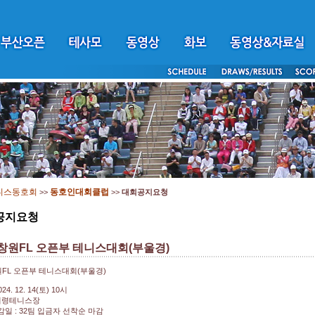
니스동호회
동호인대회클럽
>>
>>
대회공지요청
공지요청
 창원FL 오픈부 테니스대회(부울경)
원FL 오픈부 테니스대회(부울경)
024. 12. 14(토) 10시
 의령테니스장
감일 : 32팀 입금자 선착순 마감