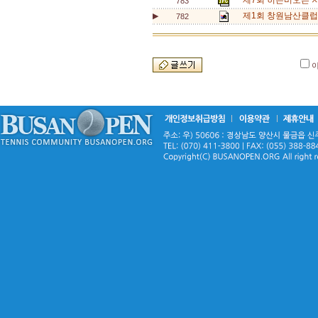
제7회 히든비오픈 지
783
제1회 창원남산클럽
▶
782