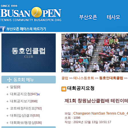
동호인클럽
CLUB
클럽
테니스동호회
동호인대회클럽
>>
>>
>
알림
[0]
대회공지요청
대회공지요청
[947]
제1회 창원남산클럽배 테린이
대회공지보기
[898]
코트배정/대진표
[792]
Changwon NamSan Tennis Club_4
파일 :
대회(입상)결과
[530]
조회 : 1098
작성 : 2024년 12월 13일 10:51:17
대회화보/동영상
[536]