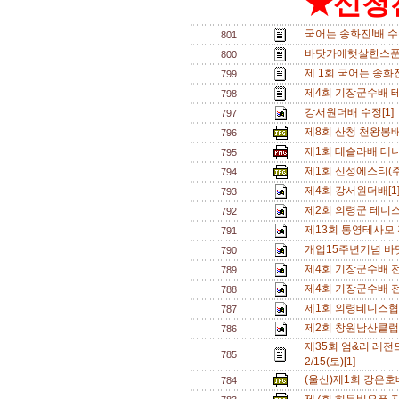
★신청전
국어는 송화진!배 수
801
바닷가에햇살한스푼배 
800
제 1회 국어는 송화진
799
제4회 기장군수배 
798
강서원더배 수정[1]
797
제8회 산청 천왕봉
796
제1회 테슬라배 테
795
제1회 신성에스티(
794
제4회 강서원더배[1
793
제2회 의령군 테니스
792
제13회 통영테사모
791
개업15주년기념 바
790
제4회 기장군수배 전국
789
제4회 기장군수배 전국
788
제1회 의령테니스협
787
제2회 창원남산클럽
786
제35회 엄&리 레전드
785
2/15(토)[1]
(울산)제1회 강은호
784