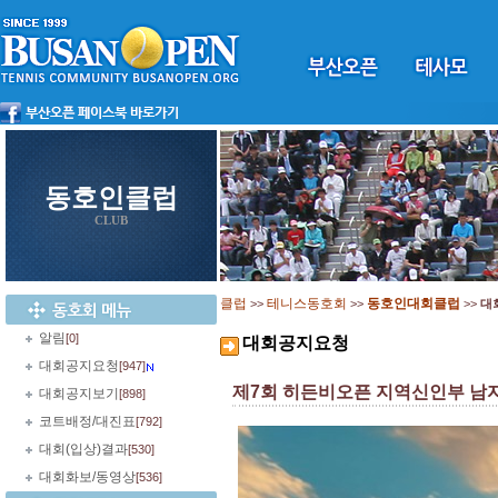
동호인클럽
CLUB
클럽
테니스동호회
동호인대회클럽
>>
>>
>>
대
알림
[0]
대회공지요청
대회공지요청
[947]
제7회 히든비오픈 지역신인부 남자
대회공지보기
[898]
코트배정/대진표
[792]
대회(입상)결과
[530]
대회화보/동영상
[536]