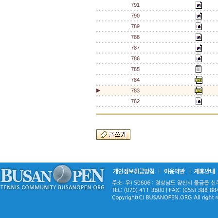
791
790
789
788
787
786
785
784
▶
783
782