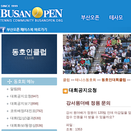
동호인클럽
CLUB
클럽
테니스동호회
동호인대회클럽
>>
>>
>
알림
[0]
대회공지요청
대회공지요청
[947]
강서원더배 정원 문의
대회공지보기
[898]
코트배정/대진표
[792]
강서 원더배가 정원이 120팀 인데 마감일을 
접수 인원을 더 받을 수 있을까요?
대회(입상)결과
[530]
파일 :
대회화보/동영상
[536]
조회 : 1353