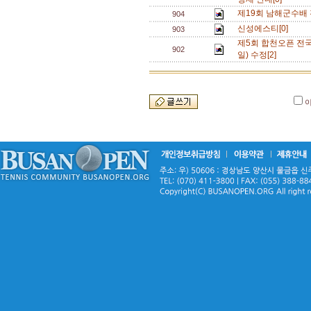
제19회 남해군수배 
904
신성에스티[0]
903
제5회 합천오픈 전국
902
일) 수정[2]