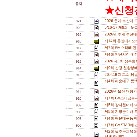
공지
★신청전
2026 춘계 부산대 
921
5/16-17 제8회 T
920
2026년 추계 부산대
919
제14회 통영테사모배
918
제7회 GA 스타배 
917
제4회 양산시장배 
916
2026 제1회 상주
915
제9회 산청 천왕봉
914
26.4.19 제21
913
제4회 해운대구 동백
912
2026년 울산 대왕
911
제7회 GA스타금융
910
제5회 강서원더배 여
909
제5회 기장군수배 오
908
제4회 해운대구동백
907
제7회 GA STAR배
906
제2회 울주군체육회
905
상세 안내[0]