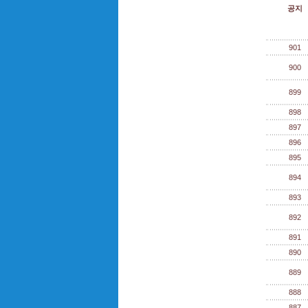
공지
901
900
899
898
897
896
895
894
893
892
891
890
889
888
887