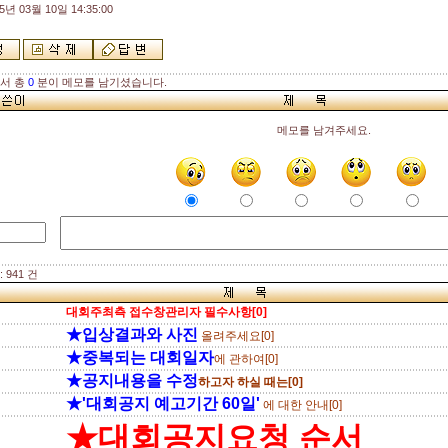
5년 03월 10일 14:35:00
해서 총
0
분이 메모를 남기셨습니다.
메모를 남겨주세요.
 941 건
대회주최측 접수창관리자 필수사항[0]
★입상결과와 사진
올려주세요[0]
★중복되는 대회일자
에 관하여[0]
★공지내용을 수정
하고자 하실 때는[0]
★'대회공지 예고기간 60일'
에 대한 안내[0]
★대회공지요청 순서