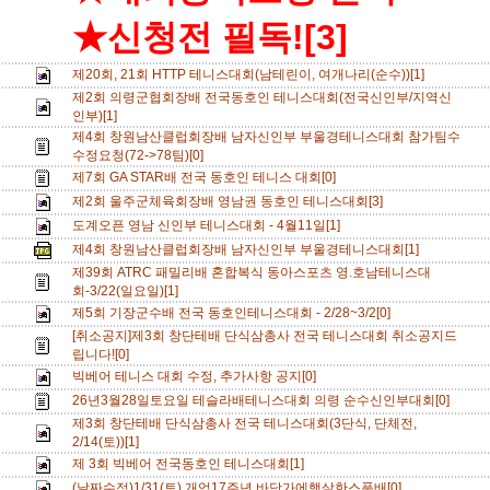
★신청전 필독![3]
제20회, 21회 HTTP 테니스대회(남테린이, 여개나리(순수))[1]
제2회 의령군협회장배 전국동호인 테니스대회(전국신인부/지역신
인부)[1]
제4회 창원남산클럽회장배 남자신인부 부울경테니스대회 참가팀수
수정요청(72->78팀)[0]
제7회 GA STAR배 전국 동호인 테니스 대회[0]
제2회 울주군체육회장배 영남권 동호인 테니스대회[3]
도계오픈 영남 신인부 테니스대회 - 4월11일[1]
제4회 창원남산클럽회장배 남자신인부 부울경테니스대회[1]
제39회 ATRC 패밀리배 혼합복식 동아스포츠 영.호남테니스대
회-3/22(일요일)[1]
제5회 기장군수배 전국 동호인테니스대회 - 2/28~3/2[0]
[취소공지]제3회 창단테배 단식삼총사 전국 테니스대회 취소공지드
립니다![0]
빅베어 테니스 대회 수정, 추가사항 공지[0]
26년3월28일토요일 테슬라배테니스대회 의령 순수신인부대회[0]
제3회 창단테배 단식삼총사 전국 테니스대회(3단식, 단체전,
2/14(토))[1]
제 3회 빅베어 전국동호인 테니스대회[1]
(날짜수정)1/31(토) 개업17주년 바닷가에햇살한스푼배[0]