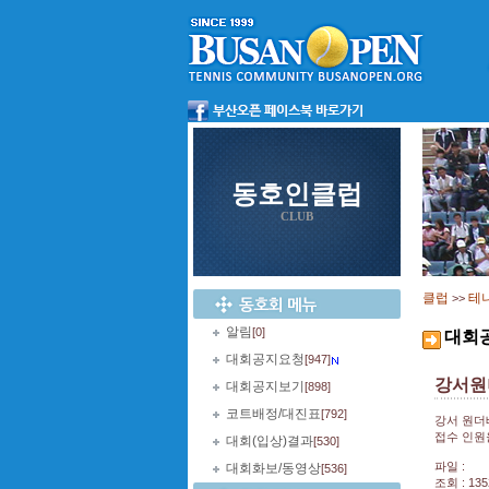
동호인클럽
CLUB
클럽
테
>>
알림
[0]
대회
대회공지요청
[947]
강서원
대회공지보기
[898]
코트배정/대진표
[792]
강서 원더
접수 인원
대회(입상)결과
[530]
파일 :
대회화보/동영상
[536]
조회 : 135