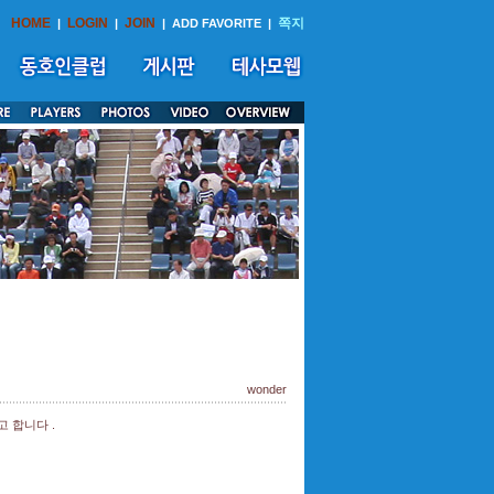
HOME
LOGIN
JOIN
쪽지
|
|
|
ADD FAVORITE
|
wonder
 합니다 .