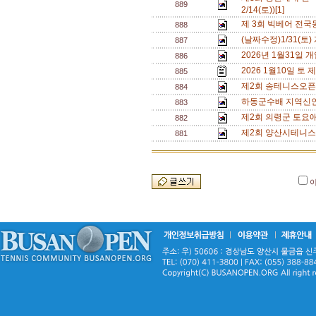
889
2/14(토))[1]
제 3회 빅베어 전국
888
(날짜수정)1/31(
887
2026년 1월31일
886
2026 1월10일 토
885
제2회 송테니스오픈
884
하동군수배 지역신인
883
제2회 의령군 토요
882
제2회 양산시테니스
881