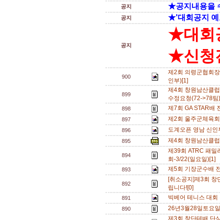
★공지내용을 
공지
★'대회공지 예
공지
★대회
공지
★신청전
제2회 의령군협회장
900
인부)[1]
제4회 창원남산클
899
수정요청(72->78팀)
제7회 GA STAR배
898
제2회 울주군체육회
897
도계오픈 영남 신인부
896
제4회 창원남산클럽
895
제39회 ATRC 
894
회-3/22(일요일)[1]
제5회 기장군수배 전국
893
[취소공지]제3회 
892
립니다![0]
빅베어 테니스 대회 
891
26년3월28일토요
890
제3회 창단테배 단식