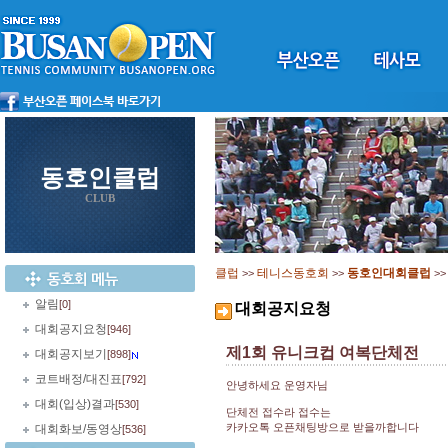
동호인클럽
CLUB
클럽
테니스동호회
동호인대회클럽
>>
>>
>
알림
[0]
대회공지요청
대회공지요청
[946]
제1회 유니크컵 여복단체전
대회공지보기
[898]
코트배정/대진표
[792]
안녕하세요 운영자님
대회(입상)결과
[530]
단체전 접수라 접수는
카카오톡 오픈채팅방으로 받을까합니다
대회화보/동영상
[536]