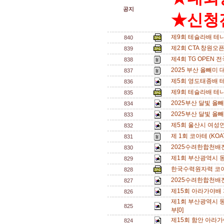
공지
★신청전
제9회 테슬라배 테
840
제2회 CTA 창원오
839
제4회 TG OPEN 
838
2025 부산 올빼미
837
제5회 영도태종배 테니
836
제9회 테슬라배 테니
835
2025부산 달빛 올
834
2025부산 달빛 올
833
제5회 울산시 여성연
832
제 1회 코아테 (KO
831
2025수려한합천배
830
제1회 부산광역시 동호
829
한국수력원자력 코아
828
2025수려한합천배
827
제15회 아라가야배 
826
제1회 부산광역시 동
825
부[0]
제15회 함안 아라가
824