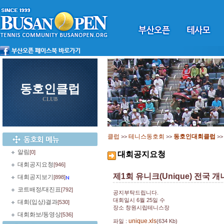
동호인클럽
CLUB
클럽
테니스동호회
동호인대회클럽
>>
>>
>
알림
[0]
대회공지요청
대회공지요청
[946]
제1회 유니크(Unique) 전국
대회공지보기
[898]
코트배정/대진표
[792]
공지부탁드립니다.
대회일시 6월 25일 수
대회(입상)결과
[530]
장소 창원시립테니스장
대회화보/동영상
[536]
unique.xls
파일 :
(634 Kb)