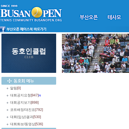
동호인클럽
CLUB
알림
[0]
대회공지요청
[947]
대회공지보기
[898]
코트배정/대진표
[792]
대회(입상)결과
[530]
대회화보/동영상
[536]