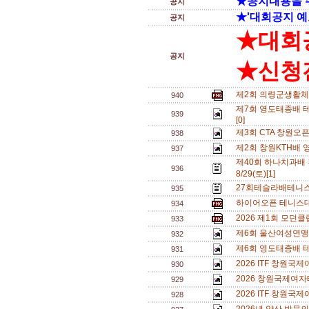
★공지내용을 
공지
★'대회공지 예
공지
★대회
공지
★신청전
제2회 의령군생활체
940
제7회 영도태종배 테
939
[0]
제3회 CTA 창원오
938
제2회 창원KTH배 
937
제40회 하나치과배
936
8/29(토)[1]
27회테슬라배테니스
935
하이어오픈 테니스대회
934
2026 제1회 모던
933
제6회 울산여성연맹 
932
제6회 영도태종배 
931
2026 ITF 창원
930
2026 창원국제여자
929
2026 ITF 창원
928