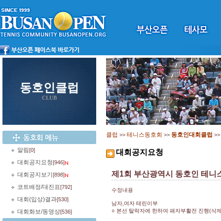
동호인클럽
CLUB
클럽
테니스동호회
동호인대회클럽
>>
>>
>
알림
[0]
대회공지요청
대회공지요청
[946]
제1회 부산광역시 동호인 테니스
대회공지보기
[898]
코트배정/대진표
[792]
수정내용
대회(입상)결과
[530]
남자,여자 테린이부
○ 본선 탈락자에 한하여 패자부활전 진행(삭제
대회화보/동영상
[536]