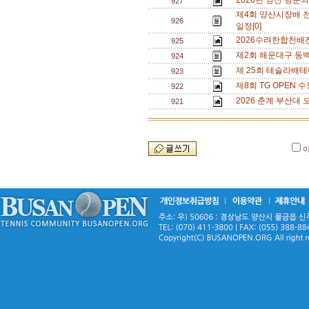
2026년 양산 방문의
927
제4회 양산시장배 
926
일정[0]
2026수려한합천배
925
제2회 해운대구 동백
924
제 25회 테슬라배테
923
제8회 TG OPEN 수
922
2026 춘계 부산대 
921