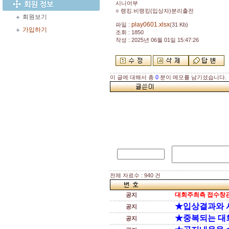
시니어부
○ 랭킹.비랭킹(입상자)분리출전
회원보기
play0601.xlsx
파일 :
(31 Kb)
가입하기
조회 : 1850
작성 : 2025년 06월 01일 15:47:26
이 글에 대해서 총
0
분이 메모를 남기셨습니다.
전체 자료수 : 940 건
대회주최측 접수창관
공지
★입상결과와 
공지
★중복되는 대
공지