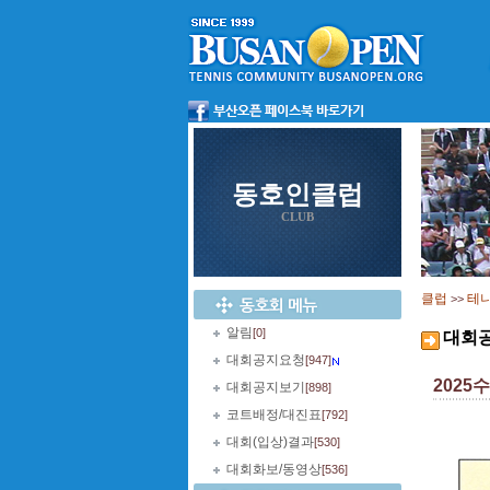
동호인클럽
CLUB
클럽
테
>>
알림
[0]
대회
대회공지요청
[947]
202
대회공지보기
[898]
코트배정/대진표
[792]
대회(입상)결과
[530]
대회화보/동영상
[536]