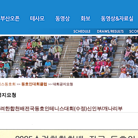
니스동호회
동호인대회클럽
>>
>>
대회공지요청
공지요청
5수려한합천배전국동호인테니스대회(수정)신인부/개나리부