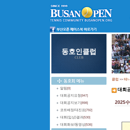
동호인클럽
CLUB
클럽
테
>>
알림
[0]
대회
대회공지요청
[947]
202
대회공지보기
[898]
코트배정/대진표
[792]
대회(입상)결과
[530]
대회화보/동영상
[536]