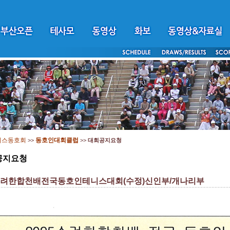
니스동호회
동호인대회클럽
>>
>>
대회공지요청
공지요청
5수려한합천배전국동호인테니스대회(수정)신인부/개나리부