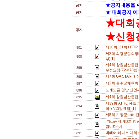
★공지내용을 
공지
★'대회공지 예
공지
★대회
공지
★신청전
제20회, 21회 HT
901
제2회 의령군협회장
900
부)[1]
제4회 창원남산클럽
899
수정요청(72->78팀)
제7회 GA STAR배
898
제2회 울주군체육회
897
도계오픈 영남 신인부 
896
제4회 창원남산클럽
895
제39회 ATRC 패
894
회-3/22(일요일)[1]
제5회 기장군수배 전국
893
[취소공지]제3회 
892
립니다![0]
빅베어 테니스 대회 
891