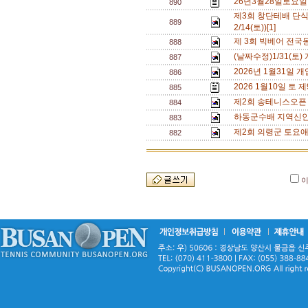
26년3월28일토요
890
제3회 창단테배 단식
889
2/14(토))[1]
제 3회 빅베어 전국
888
(날짜수정)1/31(
887
2026년 1월31일
886
2026 1월10일 토
885
제2회 송테니스오픈
884
하동군수배 지역신인
883
제2회 의령군 토요애
882