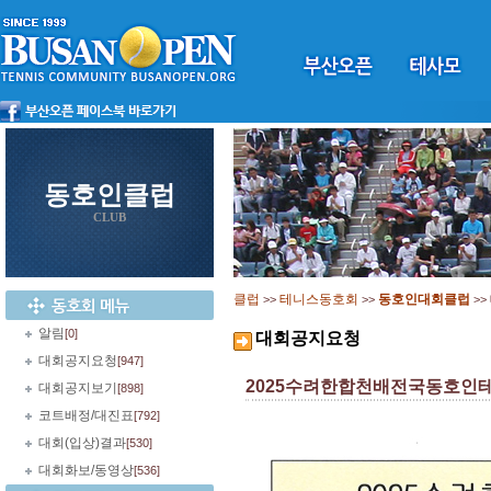
동호인클럽
CLUB
클럽
테니스동호회
동호인대회클럽
>>
>>
>>
알림
[0]
대회공지요청
대회공지요청
[947]
2025수려한합천배전국동호인
대회공지보기
[898]
코트배정/대진표
[792]
대회(입상)결과
[530]
대회화보/동영상
[536]