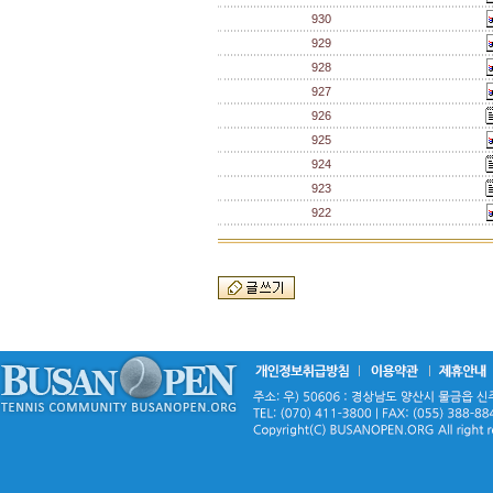
930
929
928
927
926
925
924
923
922