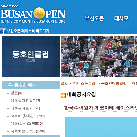
동호인클럽
CLUB
클럽
테니스동호회
동호인대회클럽
>>
>>
>>
대
알림
[0]
대회공지요청
대회공지요청
[947]
한국수력원자력 코아테 베이스라인
대회공지보기
[898]
코트배정/대진표
[792]
대회(입상)결과
[530]
대회화보/동영상
[536]