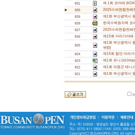
제 1회 코아테 (KO
831
2025수려한합천배
▶
830
제1회 부산광역시 동호
829
한국수력원자력 코아
828
2025수려한합천배
827
제15회 아라가야배 
826
제1회 부산광역시 동
825
부[0]
제15회 함안 아라가
824
제1회 유니크(Uniq
823
제1회 의령군 테니
822
제1회 부산광역시 동
821