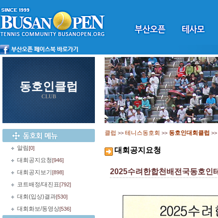
동호인클럽
CLUB
클럽
테니스동호회
동호인대회클럽
>>
>>
>
알림
[0]
대회공지요청
대회공지요청
[946]
2025수려한합천배전국동호인
대회공지보기
[898]
코트배정/대진표
[792]
대회(입상)결과
[530]
대회화보/동영상
[536]