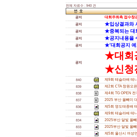
전체 자료수 : 940 건
대회주최측 접수창관
공지
★입상결과와 
공지
★중복되는 대
공지
★공지내용을 
공지
★'대회공지 예
공지
★대회
공지
★신청전
제9회 테슬라배 테
840
제2회 CTA 창원오
839
제4회 TG OPEN 
838
2025 부산 올빼미
837
제5회 영도태종배 테니
836
제9회 테슬라배 테니
835
2025부산 달빛 올
834
2025부산 달빛 올
833
제5회 울산시 여성연
832