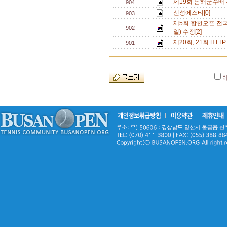
제19회 남해군수배 
904
신성에스티[0]
903
제5회 합천오픈 전국
902
일) 수정[2]
제20회, 21회 HT
901