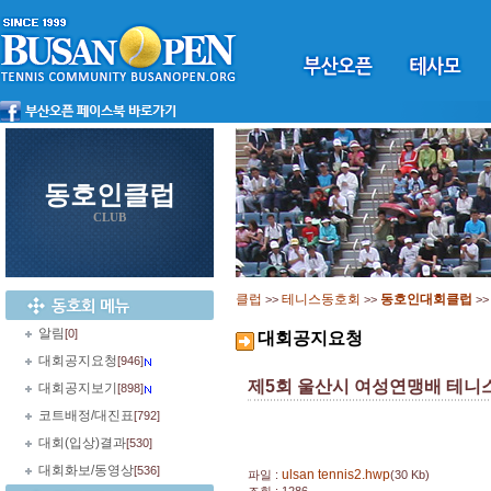
동호인클럽
CLUB
클럽
테니스동호회
동호인대회클럽
>>
>>
>
알림
[0]
대회공지요청
대회공지요청
[946]
제5회 울산시 여성연맹배 테니스
대회공지보기
[898]
코트배정/대진표
[792]
대회(입상)결과
[530]
대회화보/동영상
[536]
ulsan tennis2.hwp
파일 :
(30 Kb)