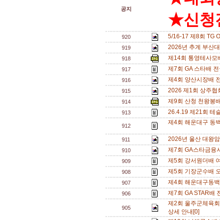
공지
★신청전
5/16-17 제8회 T
920
2026년 추계 부산대
919
제14회 통영테사모배
918
제7회 GA 스타배 
917
제4회 양산시장배 
916
2026 제1회 상주
915
제9회 산청 천왕봉
914
26.4.19 제21
913
제4회 해운대구 동백
912
2026년 울산 대왕
911
제7회 GA스타금융
910
제5회 강서원더배 여
909
제5회 기장군수배 오
908
제4회 해운대구동백
907
제7회 GA STAR배
906
제2회 울주군체육회
905
상세 안내[0]