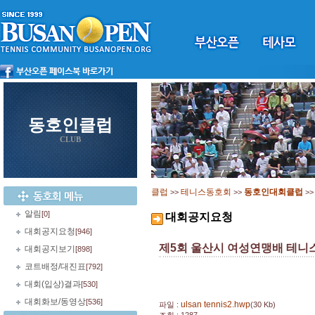
동호인클럽
CLUB
클럽
테니스동호회
동호인대회클럽
>>
>>
>
알림
[0]
대회공지요청
대회공지요청
[946]
제5회 울산시 여성연맹배 테니스
대회공지보기
[898]
코트배정/대진표
[792]
대회(입상)결과
[530]
대회화보/동영상
[536]
ulsan tennis2.hwp
파일 :
(30 Kb)