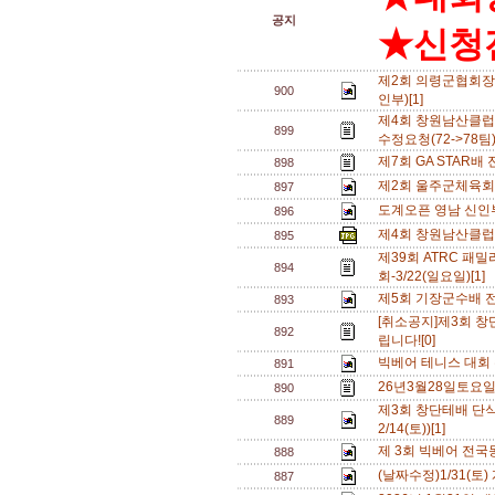
공지
★신청전
제2회 의령군협회장
900
인부)[1]
제4회 창원남산클
899
수정요청(72->78팀)
제7회 GA STAR배
898
제2회 울주군체육회
897
도계오픈 영남 신인부
896
제4회 창원남산클럽
895
제39회 ATRC 
894
회-3/22(일요일)[1]
제5회 기장군수배 전국
893
[취소공지]제3회 
892
립니다![0]
빅베어 테니스 대회 
891
26년3월28일토요
890
제3회 창단테배 단식
889
2/14(토))[1]
제 3회 빅베어 전국
888
(날짜수정)1/31(
887