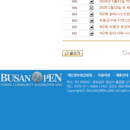
2026년 1월31일
886
2026 1월10일 토
885
제2회 송테니스오픈
884
하동군수배 지역신인
883
제2회 의령군 토요
882
제2회 양산시테니스
881