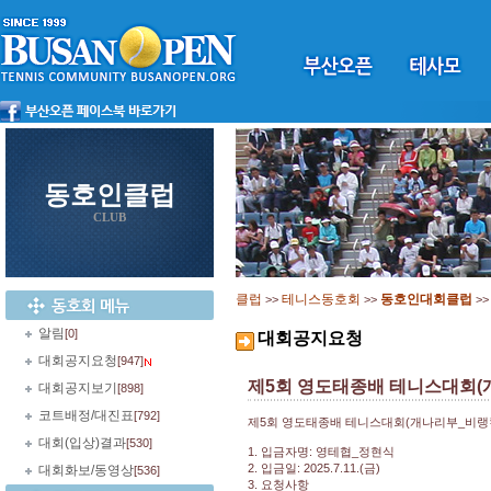
동호인클럽
CLUB
클럽
테니스동호회
동호인대회클럽
>>
>>
>
알림
[0]
대회공지요청
대회공지요청
[947]
제5회 영도태종배 테니스대회(개나
대회공지보기
[898]
코트배정/대진표
[792]
제5회 영도태종배 테니스대회(개나리부_비랭킹
대회(입상)결과
[530]
1. 입금자명: 영테협_정현식
2. 입금일: 2025.7.11.(금)
대회화보/동영상
[536]
3. 요청사항