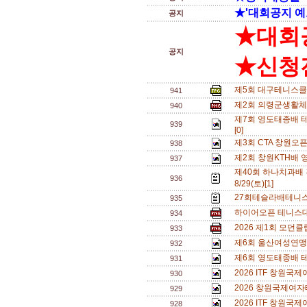
★'대회공지 예
공지
★대회
공지
★신청전
제5회 대구테니스클
941
제2회 의령군생활체
940
제7회 영도태종배 테
939
[0]
제3회 CTA 창원오
938
제2회 창원KTH배 
937
제40회 하나치과배
936
8/29(토)[1]
27회테슬라배테니스
935
하이어오픈 테니스대회
934
2026 제1회 모던
933
제6회 울산여성연맹 
932
제6회 영도태종배 
931
2026 ITF 창원
930
2026 창원국제여자
929
2026 ITF 창원
928