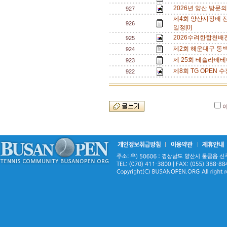
2026년 양산 방문의
927
제4회 양산시장배 
926
일정[0]
2026수려한합천배
925
제2회 해운대구 동백
924
제 25회 테슬라배테
923
제8회 TG OPEN 수
922