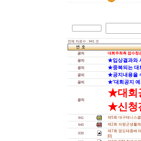
전체 자료수 : 941 건
대회주최측 접수창관
공지
★입상결과와 
공지
★중복되는 대
공지
★공지내용을 
공지
★'대회공지 예
공지
★대회
공지
★신청전
제5회 대구테니스클
941
제2회 의령군생활체
940
제7회 영도태종배 테
939
[0]