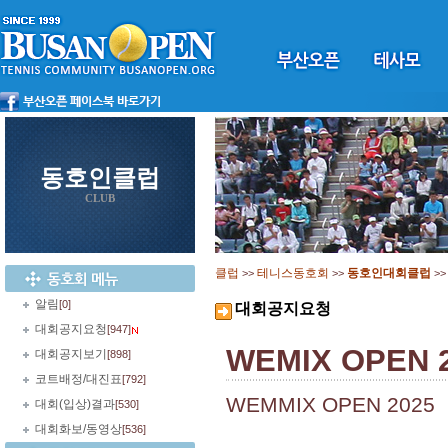
동호인클럽
CLUB
클럽
테니스동호회
동호인대회클럽
>>
>>
>
알림
[0]
대회공지요청
대회공지요청
[947]
WEMIX OPEN 
대회공지보기
[898]
코트배정/대진표
[792]
WEMMIX OPEN 2025
대회(입상)결과
[530]
대회화보/동영상
[536]