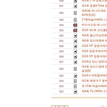
제3회 CTA 창원오
938
제2회 창원KTH배 
937
제40회 하나치과배
936
8/29(토)[1]
27회테슬라배테니스
935
하이어오픈 테니스대회
934
2026 제1회 모던
933
제6회 울산여성연맹 
932
제6회 영도태종배 
931
2026 ITF 창원
930
2026 창원국제여자
929
2026 ITF 창원
928
2026년 양산 방문의
927
제4회 양산시장배 
926
일정[0]
2026수려한합천배
925
제2회 해운대구 동백
924
제 25회 테슬라배테
923
제8회 TG OPEN 수
922