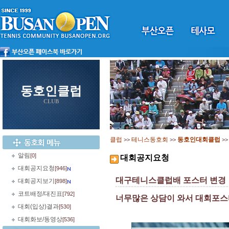
동호인클럽
CLUB
클럽
테니스동호회
동호인대회클럽
>>
>>
>
알림
[0]
대회공지요청
대회공지요청
[946]
대구테니스클럽배 포스터 변경
대회공지보기
[898]
코트배정/대진표
[792]
너무많은 상담이 와서 대회포스
대회(입상)결과
[530]
대회화보/동영상
[536]