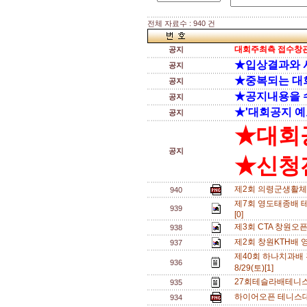
전체 자료수 : 940 건
대회주최측 접수창관
공지
★입상결과와 
공지
★중복되는 대
공지
★공지내용을 
공지
★'대회공지 예
공지
★대회
공지
★신청전
제2회 의령군생활체
940
제7회 영도태종배 테
939
[0]
제3회 CTA 창원오
938
제2회 창원KTH배 
937
제40회 하나치과배
936
8/29(토)[1]
27회테슬라배테니스
935
하이어오픈 테니스대회
934