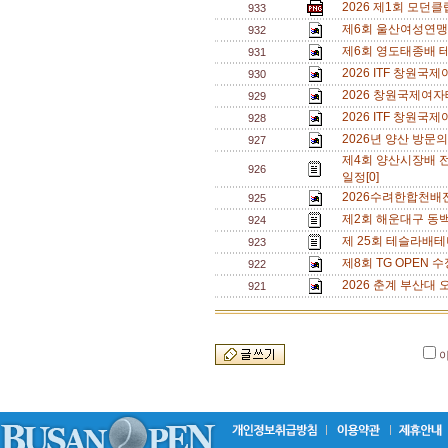
2026 제1회 모던
933
제6회 울산여성연맹 
932
제6회 영도태종배 
931
2026 ITF 창원
930
2026 창원국제여자
929
2026 ITF 창원
928
2026년 양산 방문의
927
제4회 양산시장배 
926
일정[0]
2026수려한합천배
925
제2회 해운대구 동백
924
제 25회 테슬라배테
923
제8회 TG OPEN 수
922
2026 춘계 부산대 
921