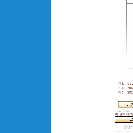
88
파일 :
조회 : 786
작성 : 202
이 글에 대
합천