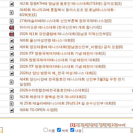
제2회 창원KTH배 영남권 동호인 테니스대회(7/18토) 공지요청[1]
제40회 하나치과배 혼합복식 동아스포츠 영.호남테니스대회 -
8/29(토)[1]
27회테슬라배테니스대회 신인부혼복 장유국제테니스장[2]
하이어오픈 테니스대회 (전국신인부) 개최 합니다![1]
2026 제1회 모던클럽배 테니스대회(영남권 지역신인부)[1]
제6회 울산여성연맹 테니스 대회[0]
제6회 영도태종배 테니스대회(영남권신인부_비랭킹) 공지 요청[0]
2026 ITF 창원국제여자테니스대회 기념 테린이 대회[1]
2026 창원국제여자테니스대회 기념 테린이 대회[0]
2026 ITF 창원국제여자테니스대회 기념 테린이 대회[0]
2026년 양산 방문의 해_전국 여성 테니스 대회[1]
제4회 양산시장배 전국동호인 테니스대회 신인부 5월3일 우천 연기
일정[0]
2026수려한합천배전국동호인테니스대회[1]
제2회 해운대구 동백섬 전국 개나리대회[1]
제 25회 테슬라배테니스대회 26년5.24.일 순수신인부 대회[0]
제8회 TG OPEN 수정[0]
[1]
[2]
[3]
[4]
[5]
[6]
[7]
[8]
[9]
[10]
[next]
이름
제목
내용