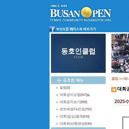
동호인클럽
CLUB
클럽
테
>>
알림
[0]
대회
대회공지요청
[947]
202
대회공지보기
[898]
코트배정/대진표
[792]
대회(입상)결과
[530]
대회화보/동영상
[536]