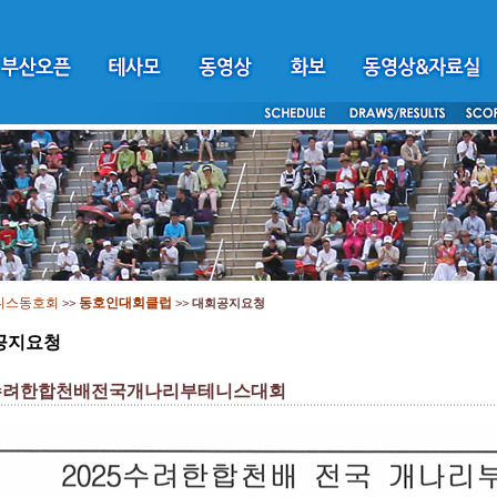
니스동호회
동호인대회클럽
>>
>>
대회공지요청
공지요청
5수려한합천배전국개나리부테니스대회