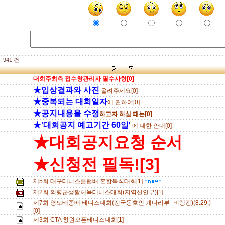
 941 건
대회주최측 접수창관리자 필수사항[0]
★입상결과와 사진
올려주세요[0]
★중복되는 대회일자
에 관하여[0]
★공지내용을 수정
하고자 하실 때는[0]
★'대회공지 예고기간 60일'
에 대한 안내[0]
★대회공지요청 순서
★신청전 필독![3]
제5회 대구테니스클럽배 혼합복식대회[1]
제2회 의령군생활체육테니스대회(지역신인부)[1]
제7회 영도태종배 테니스대회(전국동호인 개나리부_비랭킹)(8.29.)
[0]
제3회 CTA 창원오픈테니스대회[1]