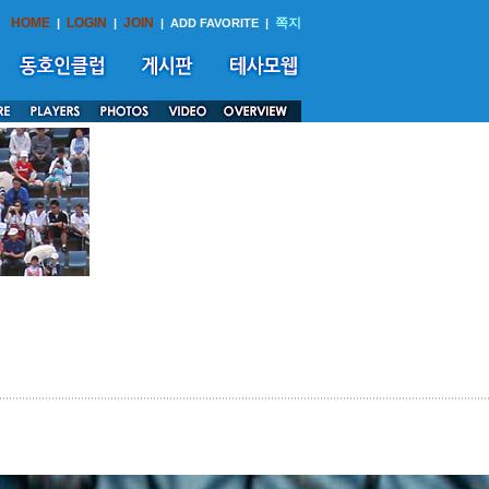
HOME
LOGIN
JOIN
쪽지
|
|
|
ADD FAVORITE
|