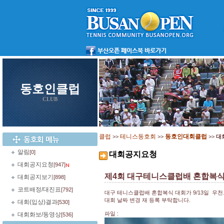
동호인클럽
CLUB
클럽
테니스동호회
동호인대회클럽
>>
>>
>>
대
알림
[0]
대회공지요청
대회공지요청
[947]
제4회 대구테니스클럽배 혼합복식
대회공지보기
[898]
코트배정/대진표
[792]
대구 테니스클럽배 혼합복식 대회가 9/13일 우천
대회 날짜 변경 재 등록 부탁합니다.
대회(입상)결과
[530]
파일 :
대회화보/동영상
[536]