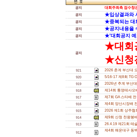
대회주최측 접수창관
공지
★입상결과와 
공지
★중복되는 대
공지
★공지내용을 
공지
★'대회공지 예
공지
★대회
공지
★신청전
2026 춘계 부산대 
921
5/16-17 제8회 T
920
2026년 추계 부산대
919
제14회 통영테사모배
918
제7회 GA 스타배 
917
제4회 양산시장배 
916
2026 제1회 상주
915
제9회 산청 천왕봉
914
26.4.19 제21
913
제4회 해운대구 동백
912