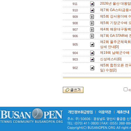
2026년 울산 대왕
911
제7회 GA스타금융
910
제5회 강서원더배 여
909
제5회 기장군수배 오
908
제4회 해운대구동백
907
제7회 GA STAR배
906
제2회 울주군체육회
905
상세 안내[0]
제19회 남해군수배 
904
신성에스티[0]
903
제5회 합천오픈 전국
902
일) 수정[2]