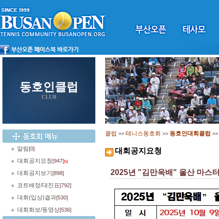
동호인클럽
CLUB
클럽
테니스동호회
동호인대회클럽
>>
>>
>
알림
[0]
대회공지요청
대회공지요청
[947]
2025년 "김만욱배" 울산 마스터
대회공지보기
[898]
코트배정/대진표
[792]
대회(입상)결과
[530]
대회화보/동영상
[536]