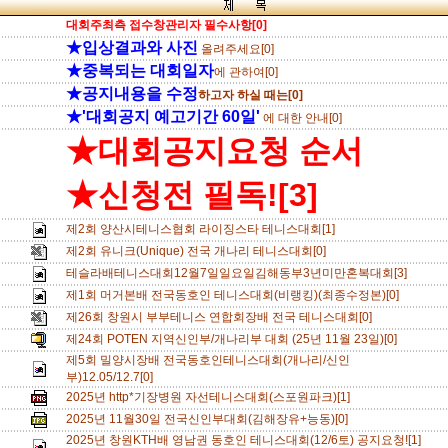
대회주최측 접수창관리자 필수사항[0]
★입상결과와 사진
올려주세요[0]
★중복되는 대회일자
에 관하여[0]
★공지내용을 수정
하고자 하실 때는[0]
★'대회공지 예고기간 60일'
에 대한 안내[0]
★대회공지요청 순서
★신청전 필독![3]
제2회 양산시테니스협회 라이징스타 테니스대회[1]
제2회 유니크(Unique) 전국 개나리 테니스대회[0]
테슬라배테니스대회12월7일일요일김해동부3년미만혼복대회[3]
제1회 머거본배 전국동호인 테니스대회(비랭킹)(최종수정본)[0]
제26회 창원시 부부테니스 연합회장배 전국 테니스대회[0]
제24회 POTEN 지역신인부/개나리부 대회 (25년 11월 23일)[0]
제5회 밀양시장배 전국동호인테니스대회(개나리/신인
부)12.05/12.7[0]
2025년 http*기장병원 자선테니스대회(스포원파크)[1]
2025년 11월30일 전국신인부대회(김해장유+능동)[0]
2025년 창원KTH배 영남권 동호인 테니스대회(12/6토) 공지요청![1]