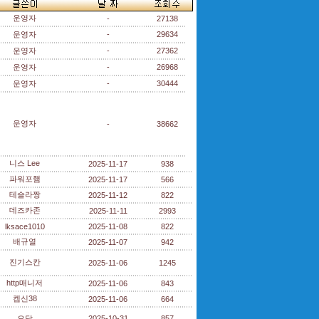
운영자
-
27138
운영자
-
29634
운영자
-
27362
운영자
-
26968
운영자
-
30444
운영자
-
38662
니스 Lee
2025-11-17
938
파워포햄
2025-11-17
566
테슬라짱
2025-11-12
822
데즈카존
2025-11-11
2993
lksace1010
2025-11-08
822
배규열
2025-11-07
942
진기스칸
2025-11-06
1245
http매니저
2025-11-06
843
켐신38
2025-11-06
664
오달
2025-10-31
857