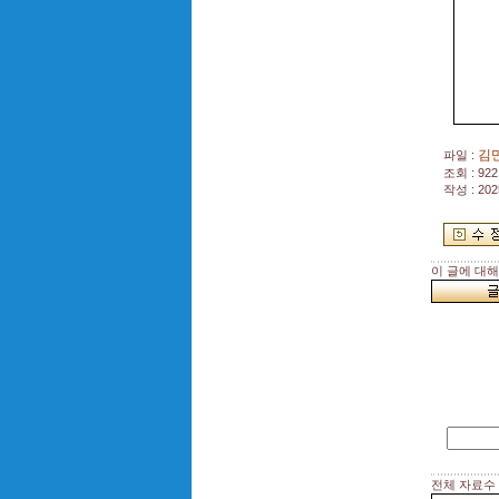
김만
파일 :
조회 : 922
작성 : 202
이 글에 대
전체 자료수 :