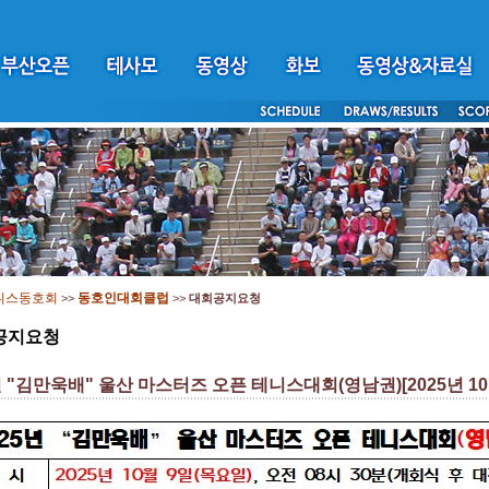
니스동호회
동호인대회클럽
>>
>>
대회공지요청
공지요청
년 "김만욱배" 울산 마스터즈 오픈 테니스대회(영남권)[2025년 10