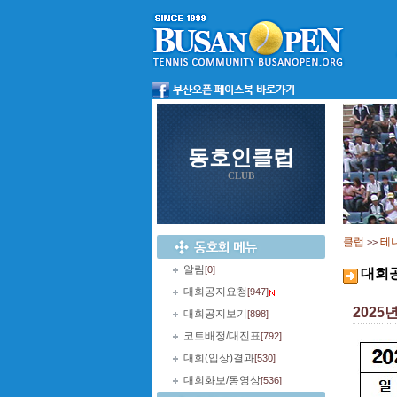
동호인클럽
CLUB
클럽
테
>>
알림
[0]
대회
대회공지요청
[947]
2025
대회공지보기
[898]
코트배정/대진표
[792]
대회(입상)결과
[530]
대회화보/동영상
[536]