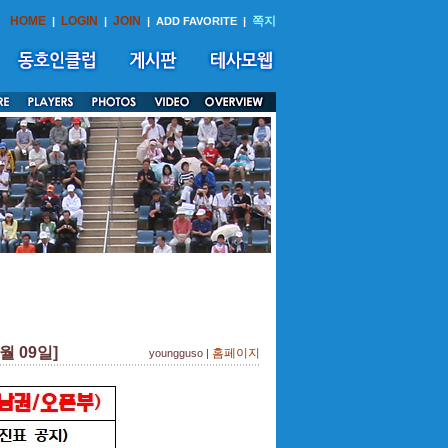
HOME
LOGIN
JOIN
쪽지
|
|
|
ADD FAVORITE
|
월 09일]
홈페이지
youngguso |