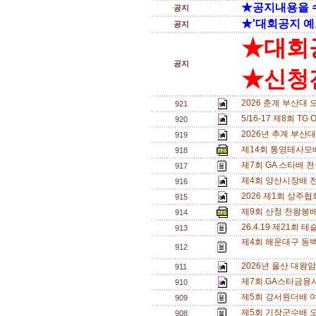
★공지내용을 
공지
★'대회공지 예
공지
★대회
공지
★신청전
2026 춘계 부산대 
921
5/16-17 제8회 T
920
2026년 추계 부산대
919
제14회 통영테사모배
918
제7회 GA 스타배 
917
제4회 양산시장배 
916
2026 제1회 상주
915
제9회 산청 천왕봉
914
26.4.19 제21
913
제4회 해운대구 동백
912
2026년 울산 대왕
911
제7회 GA스타금융
910
제5회 강서원더배 여
909
제5회 기장군수배 오
908