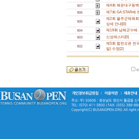
제4회 해운대구동백
907
제7회 GA STAR배
906
제2회 울주군체육회
905
상세 안내[0]
제19회 남해군수배 
904
신성에스티[0]
903
제5회 합천오픈 전국
902
일) 수정[2]