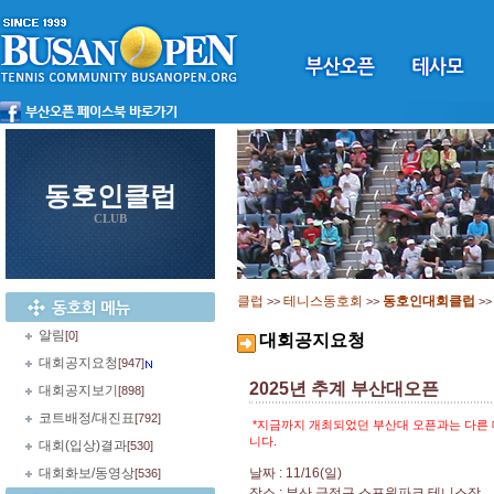
동호인클럽
CLUB
클럽
테니스동호회
동호인대회클럽
>>
>>
>
알림
[0]
대회공지요청
대회공지요청
[947]
2025년 추계 부산대오픈
대회공지보기
[898]
코트배정/대진표
[792]
*
지금까지 개최되었던 부산대 오픈과는 다른
니다
.
대회(입상)결과
[530]
대회화보/동영상
날짜
: 11/16(
일
)
[536]
장소
:
부산 금정구 스포원파크 테니스장