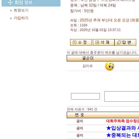
종목
:
남복
32
팀
/
여복
24
팀
회원보기
참가비 : 5만원
가입하기
2025년 추계 부산대 오픈 요강 (최종)
파일 :
조회 : 1169
작성 : 2025년 10월 01일 13:37:11
이 글에 대해서 총
0
분이 메모를 남기셨습니다.
김미르
전체 자료수 : 941 건
대회주최측 접수창관
공지
★입상결과와 
공지
★중복되는 대
공지