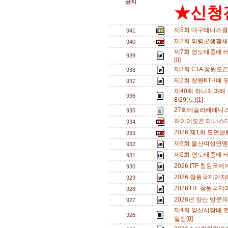
공지
★신청전
제5회 대구테니스클
941
제2회 의령군생활체
940
제7회 영도태종배 테
939
[0]
제3회 CTA 창원오
938
제2회 창원KTH배 
937
제40회 하나치과배
936
8/29(토)[1]
27회테슬라배테니스
935
하이어오픈 테니스대회
934
2026 제1회 모던
933
제6회 울산여성연맹 
932
제6회 영도태종배 
931
2026 ITF 창원
930
2026 창원국제여자
929
2026 ITF 창원
928
2026년 양산 방문의
927
제4회 양산시장배 
926
일정[0]