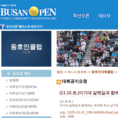
동호인클럽
CLUB
클럽
테니스동호회
동호인대회클럽
>>
>>
>
알림
[0]
대회공지요청
대회공지요청
[947]
(11.15.토.)이기대 갈맷길과
대회공지보기
[898]
코트배정/대진표
[792]
(11.15.토.)
이기대 갈맷길과 함께하는 제10회 부산 남구
대회(입상)결과
[530]
2025-10-10_10th NAMGU(final).pd
파일 :
대회화보/동영상
[536]
조회 : 2009