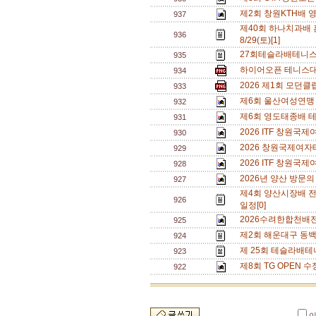
제2회 창원KTH배 영
937
제40회 하나치과배 
936
8/29(토)[1]
27회테슬라배테니스
935
하이어오픈 테니스대회
934
2026 제1회 모던
933
제6회 울산여성연맹 
932
제6회 영도태종배 테
931
2026 ITF 창원국
930
2026 창원국제여자
929
2026 ITF 창원국
928
2026년 양산 방문의
927
제4회 양산시장배 
926
일정[0]
2026수려한합천배
925
제2회 해운대구 동백
924
제 25회 테슬라배테니
923
제8회 TG OPEN 수
922