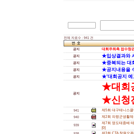
전체 자료수 : 941 건
대회주최측 접수창관
공지
★입상결과와 
공지
★중복되는 대
공지
★공지내용을 
공지
★'대회공지 예
공지
★대회
공지
★신청전
제5회 대구테니스클
941
제2회 의령군생활체
940
제7회 영도태종배 테
939
[0]
제3회 CTA 창원오
938