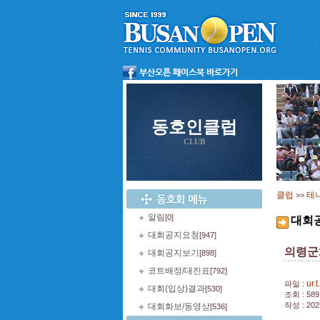
동호인클럽
CLUB
클럽
테
>>
알림
[0]
대회
대회공지요청
[947]
의령군
대회공지보기
[898]
코트배정/대진표
[792]
ur.t
파일 :
대회(입상)결과
[530]
조회 : 589
작성 : 202
대회화보/동영상
[536]