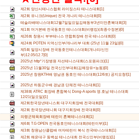
제2회 양산시테니스협회 라이징스타 테니스대회[1]
제2회 유니크(Unique) 전국 개나리 테니스대회[0]
테슬라배테니스대회12월7일일요일김해동부3년미만혼복대회[3]
제1회 머거본배 전국동호인 테니스대회(비랭킹)(최종수정본)[0]
제26회 창원시 부부테니스 연합회장배 전국 테니스대회[0]
제24회 POTEN 지역신인부/개나리부 대회 (25년 11월 23일)[0]
제5회 밀양시장배 전국동호인테니스대회(개나리/신인
부)12.05/12.7[0]
2025년 http*기장병원 자선테니스대회(스포원파크)[1]
2025년 11월30일 전국신인부대회(김해장유+능동)[0]
2025년 창원KTH배 영남권 동호인 테니스대회(12/6토) 공지요청![1]
2025년 하동군수배 경남권 단체전 테니스대회[1]
제38회 ATRC 회장배 혼합복식 Dong-A sports 영.호남 테니스대회
12/21(일요일)[1]
제2회한국장년테니스회 대구지회장배 전국대회[0]
제2회 한국장년테니회 대구지회장배 전국대회[0]
의령군체육회장배 테린이 혼복테니스대회[1]
제6회 T.G OPEN 전국동호인테니스대회(테린이부)[1]
제3회 창원남산클럽배 여자테린이 복식 전국테니스대회[1]
제2회 해운대구 동백섬 테니스대회 전국신인부(비랭킹)[1]