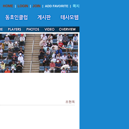
HOME
LOGIN
JOIN
쪽지
|
|
|
ADD FAVORITE
|
조현옥