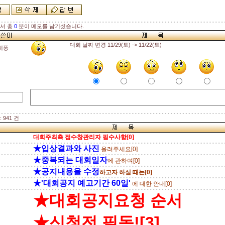
해서 총
0
분이 메모를 남기셨습니다.
대회 날짜 변경 11/29(토) -> 11/22(토)
태풍
 941 건
대회주최측 접수창관리자 필수사항[0]
★입상결과와 사진
올려주세요[0]
★중복되는 대회일자
에 관하여[0]
★공지내용을 수정
하고자 하실 때는[0]
★'대회공지 예고기간 60일'
에 대한 안내[0]
★대회공지요청 순서
★신청전 필독![3]