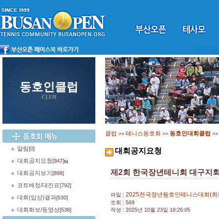
동호인클럽
CLUB
클럽
테니스동호회
동호인대회클럽
>>
>>
>
알림
[0]
대회공지요청
대회공지요청
[947]
제2회 한국장년테니회 대구지
대회공지보기
[898]
코트배정/대진표
[792]
2025전국장년동호인테니스대회(최종)
파일 :
대회(입상)결과
[530]
조회 : 569
대회화보/동영상
[536]
작성 : 2025년 10월 23일 18:26:05