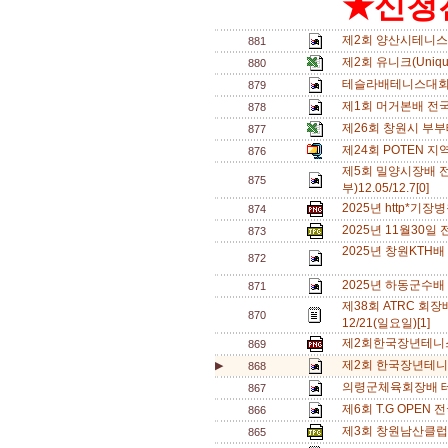
★신청전
제2회 양산시테니스
881
제2회 유니크(Uniq
880
테슬라배테니스대회
879
제1회 머거본배 전
878
제26회 창원시 부
877
제24회 POTEN 지
876
제5회 밀양시장배 
875
부)12.05/12.7[0]
2025년 http*기
874
2025년 11월30
873
2025년 창원KTH배
872
2025년 하동군수배
871
제38회 ATRC 회장배
870
12/21(일요일)[1]
제2회한국장년테니스
869
제2회 한국장년테니
▶
868
의령군체육회장배 테
867
제6회 T.G OPE
866
제3회 창원남산클럽
865