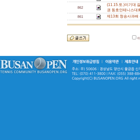
(11.15.토.)이기
862
권 동호인테니스대회
제13회 청송사과배 
861