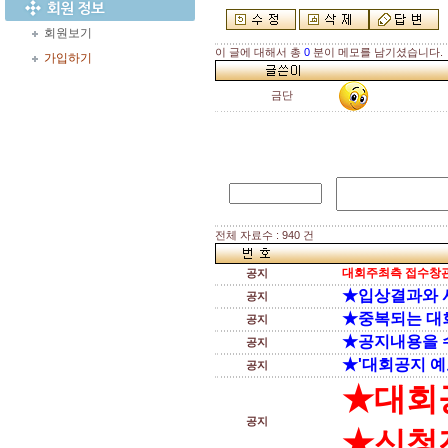
회원보기
이 글에 대해서 총
0
분이 메모를 남기셨습니다.
가입하기
금단
전체 자료수 : 940 건
대회주최측 접수창관
공지
★입상결과와 
공지
★중복되는 대
공지
★공지내용을 
공지
★'대회공지 예
공지
★대회
공지
★신청전