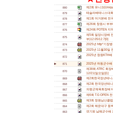
제2회 유니크(Uniq
880
테슬라배테니스대회
879
제1회 머거본배 전
878
제26회 창원시 부
877
제24회 POTEN 지
876
제5회 밀양시장배 
875
부)12.05/12.7[0]
2025년 http*기
874
2025년 11월30
873
2025년 창원KTH배
872
2025년 하동군수배
▶
871
제38회 ATRC 회장배
870
12/21(일요일)[1]
제2회한국장년테니스
869
제2회 한국장년테니
868
의령군체육회장배 테
867
제6회 T.G OPE
866
제3회 창원남산클럽
865
제2회 해운대구 동
864
연기된 남해군수배 
863