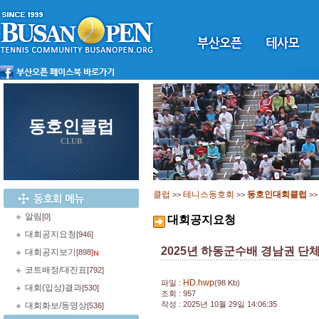
동호인클럽
CLUB
클럽
테니스동호회
동호인대회클럽
>>
>>
>
알림
[0]
대회공지요청
대회공지요청
[946]
2025년 하동군수배 경남권 단
대회공지보기
[898]
코트배정/대진표
[792]
HD.hwp
파일 :
(98 Kb)
대회(입상)결과
[530]
조회 : 957
작성 : 2025년 10월 29일 14:06:35
대회화보/동영상
[536]