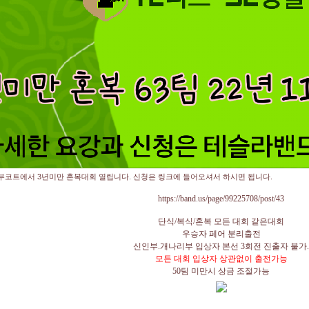
부코트에서 3년미만 혼복대회 열립니다. 신청은 링크에 들어오셔서 하시면 됩니다.
https://band.us/page/99225708/post/43
단식
/
복식
/
혼복 모든 대회 같은대회
우승자 페어 분리출전
신인부
.
개나리부 입상자 본선
3
회전 진출자 불가
.
모든 대회 입상자 상관없이 출전가능
50
팀 미만시 상금 조절가능