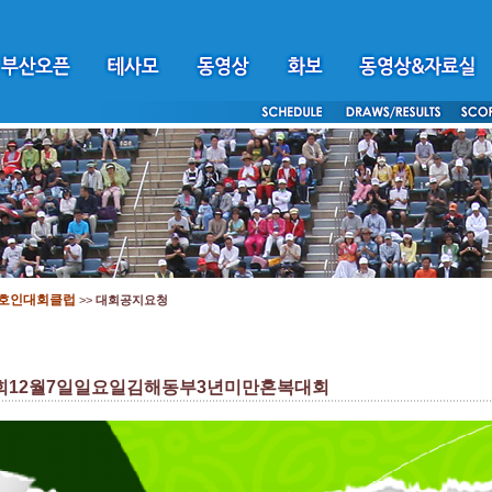
호인대회클럽
>>
대회공지요청
12월7일일요일김해동부3년미만혼복대회