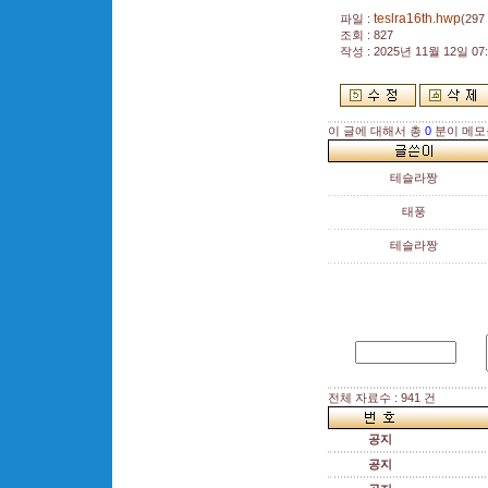
teslra16th.hwp
파일 :
(297
조회 : 827
작성 : 2025년 11월 12일 07:
이 글에 대해서 총
0
분이 메모
테슬라짱
태풍
테슬라짱
전체 자료수 : 941 건
공지
공지