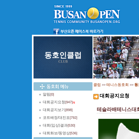
동호인클럽
CLUB
클럽
테니스동호회
동
>>
>>
알림
[0]
대회공지요청
대회공지요청
[947]
테슬라배테니스대회
대회공지보기
[898]
코트배정/대진표
[792]
대회(입상)결과
[530]
대회화보/동영상
[536]