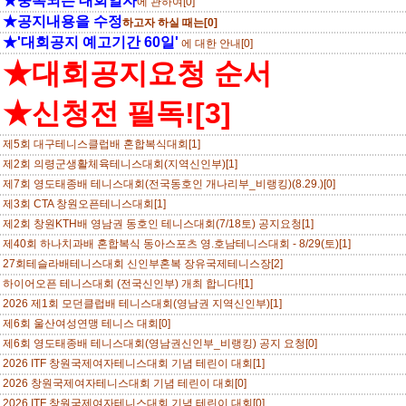
★중복되는 대회일자
에 관하여[0]
★공지내용을 수정
하고자 하실 때는[0]
★'대회공지 예고기간 60일'
에 대한 안내[0]
★대회공지요청 순서
★신청전 필독![3]
제5회 대구테니스클럽배 혼합복식대회[1]
제2회 의령군생활체육테니스대회(지역신인부)[1]
제7회 영도태종배 테니스대회(전국동호인 개나리부_비랭킹)(8.29.)[0]
제3회 CTA 창원오픈테니스대회[1]
제2회 창원KTH배 영남권 동호인 테니스대회(7/18토) 공지요청[1]
제40회 하나치과배 혼합복식 동아스포츠 영.호남테니스대회 - 8/29(토)[1]
27회테슬라배테니스대회 신인부혼복 장유국제테니스장[2]
하이어오픈 테니스대회 (전국신인부) 개최 합니다![1]
2026 제1회 모던클럽배 테니스대회(영남권 지역신인부)[1]
제6회 울산여성연맹 테니스 대회[0]
제6회 영도태종배 테니스대회(영남권신인부_비랭킹) 공지 요청[0]
2026 ITF 창원국제여자테니스대회 기념 테린이 대회[1]
2026 창원국제여자테니스대회 기념 테린이 대회[0]
2026 ITF 창원국제여자테니스대회 기념 테린이 대회[0]